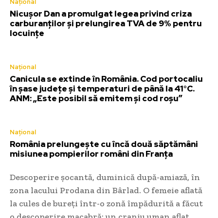
Național
Nicușor Dan a promulgat legea privind criza
carburanților și prelungirea TVA de 9% pentru
locuințe
Național
Canicula se extinde în România. Cod portocaliu
în șase județe și temperaturi de până la 41°C.
ANM: „Este posibil să emitem și cod roșu”
Național
România prelungește cu încă două săptămâni
misiunea pompierilor români din Franța
Descoperire șocantă, duminică după-amiază, în
zona lacului Prodana din Bârlad. O femeie aflată
la cules de bureți într-o zonă împădurită a făcut
o descoperire macabră: un craniu uman aflat