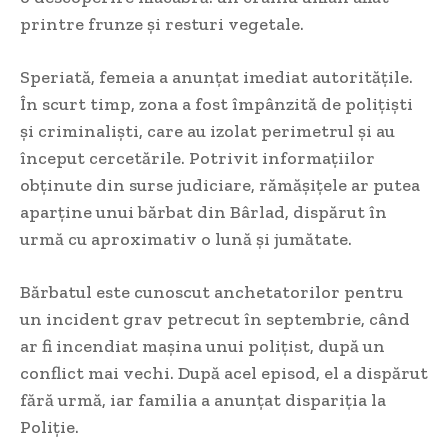
printre frunze și resturi vegetale.
Speriată, femeia a anunțat imediat autoritățile.
În scurt timp, zona a fost împânzită de polițiști
și criminaliști, care au izolat perimetrul și au
început cercetările. Potrivit informațiilor
obținute din surse judiciare, rămășițele ar putea
aparține unui bărbat din Bârlad, dispărut în
urmă cu aproximativ o lună și jumătate.
Bărbatul este cunoscut anchetatorilor pentru
un incident grav petrecut în septembrie, când
ar fi incendiat mașina unui polițist, după un
conflict mai vechi. După acel episod, el a dispărut
fără urmă, iar familia a anunțat dispariția la
Poliție.