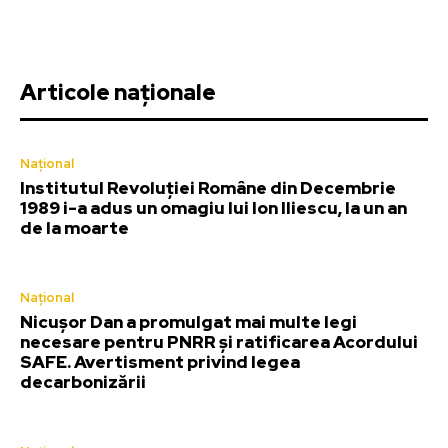
Articole naționale
Național
Institutul Revoluției Române din Decembrie
1989 i-a adus un omagiu lui Ion Iliescu, la un an
de la moarte
Național
Nicușor Dan a promulgat mai multe legi
necesare pentru PNRR și ratificarea Acordului
SAFE. Avertisment privind legea
decarbonizării