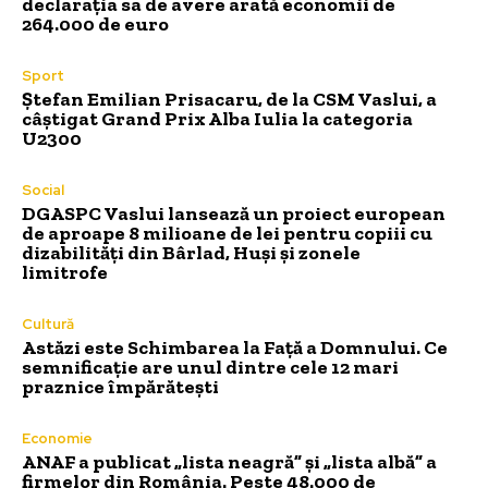
declarația sa de avere arată economii de
264.000 de euro
Sport
Ștefan Emilian Prisacaru, de la CSM Vaslui, a
câștigat Grand Prix Alba Iulia la categoria
U2300
Social
DGASPC Vaslui lansează un proiect european
de aproape 8 milioane de lei pentru copiii cu
dizabilități din Bârlad, Huși și zonele
limitrofe
Cultură
Astăzi este Schimbarea la Față a Domnului. Ce
semnificație are unul dintre cele 12 mari
praznice împărătești
Economie
ANAF a publicat „lista neagră” și „lista albă” a
firmelor din România. Peste 48.000 de