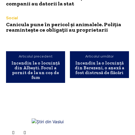
companii au datorii la stat
Social
Canicula pune în pericol și animalele. Poliția
reamintește ce obligații au proprietarii
Articolul precedent
Articolul următor
Incendiu la o locuință
Incendiu la o locuință
din Albești. Focul a
din Berezeni, o anexă a
pornit de la un coș de
fost distrusă de flăcări
fum
INFO Vaslui
ȘTIRI DE INTERES