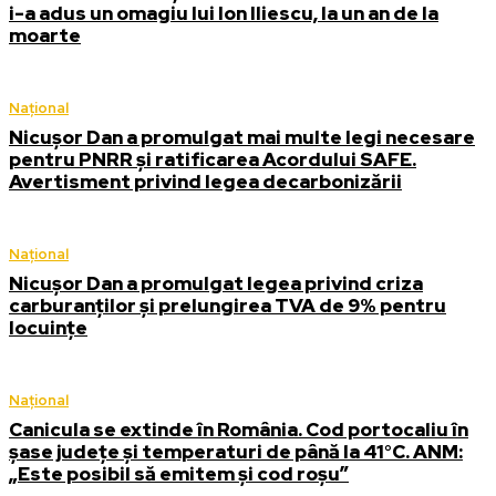
i-a adus un omagiu lui Ion Iliescu, la un an de la
moarte
Național
Nicușor Dan a promulgat mai multe legi necesare
pentru PNRR și ratificarea Acordului SAFE.
Avertisment privind legea decarbonizării
Național
Nicușor Dan a promulgat legea privind criza
carburanților și prelungirea TVA de 9% pentru
locuințe
Național
Canicula se extinde în România. Cod portocaliu în
șase județe și temperaturi de până la 41°C. ANM:
„Este posibil să emitem și cod roșu”