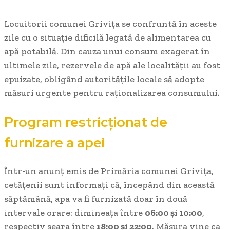
Locuitorii comunei Grivița se confruntă în aceste
zile cu o situație dificilă legată de alimentarea cu
apă potabilă. Din cauza unui consum exagerat în
ultimele zile, rezervele de apă ale localității au fost
epuizate, obligând autoritățile locale să adopte
măsuri urgente pentru raționalizarea consumului.
Program restricționat de
furnizare a apei
Într-un anunț emis de Primăria comunei Grivița,
cetățenii sunt informați că, începând din această
săptămână, apa va fi furnizată doar în două
intervale orare: dimineața între
06:00 și 10:00
,
respectiv seara între
18:00 și 22:00
. Măsura vine ca