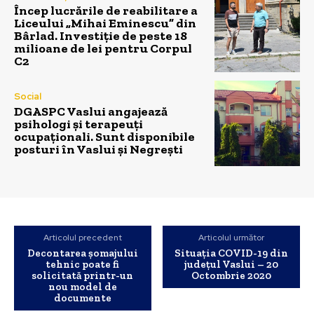
Încep lucrările de reabilitare a
Liceului „Mihai Eminescu” din
Bârlad. Investiție de peste 18
milioane de lei pentru Corpul
C2
Social
DGASPC Vaslui angajează
psihologi și terapeuți
ocupaționali. Sunt disponibile
posturi în Vaslui și Negrești
Articolul precedent
Articolul următor
Decontarea șomajului
Situația COVID-19 din
tehnic poate fi
județul Vaslui – 20
solicitată printr-un
Octombrie 2020
nou model de
documente