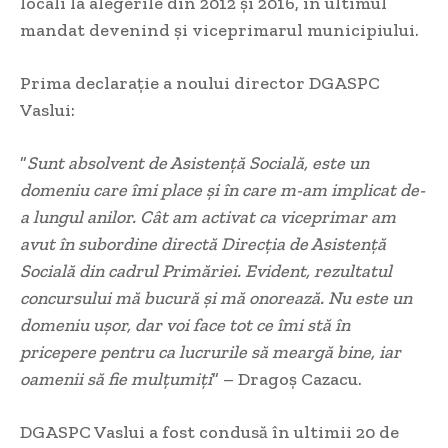
locali la alegerile din 2012 și 2016, în ultimul
mandat devenind și viceprimarul municipiului.
Prima declarație a noului director DGASPC
Vaslui:
”
Sunt absolvent de Asistenţă Socială, este un
domeniu care îmi place şi în care m-am implicat de-
a lungul anilor. Cât am activat ca viceprimar am
avut în subordine directă Direcţia de Asistenţă
Socială din cadrul Primăriei. Evident, rezultatul
concursului mă bucură şi mă onorează. Nu este un
domeniu uşor, dar voi face tot ce îmi stă în
pricepere pentru ca lucrurile să meargă bine, iar
oamenii să fie mulţumiţi
” – Dragoş Cazacu.
DGASPC Vaslui a fost condusă în ultimii 20 de