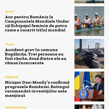
Sport
Aur pentru România la
Campionatele Mondiale Under
19! Echipajul feminin de patru
rame a cucerit titlul mondial
Trafic
Accident grav în comuna
Bogdănița. Trei persoane au
fost rănite, două dintre ele au
rămas încarcerate
Național
Nicușor Dan: Moody’s confirmă
progresele României. Ratingul
recomandat investițiilor este
menținut
Administrație