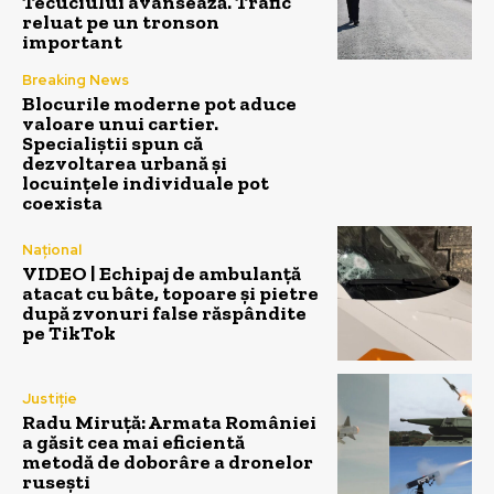
Tecuciului avansează. Trafic
reluat pe un tronson
important
Breaking News
Blocurile moderne pot aduce
valoare unui cartier.
Specialiștii spun că
dezvoltarea urbană și
locuințele individuale pot
coexista
Național
VIDEO | Echipaj de ambulanță
atacat cu bâte, topoare și pietre
după zvonuri false răspândite
pe TikTok
Justiție
Radu Miruță: Armata României
a găsit cea mai eficientă
metodă de doborâre a dronelor
rusești