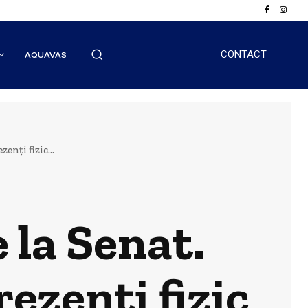
CONTACT
AQUAVAS
enți fizic...
 la Senat.
rezenți fizic