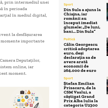
ță, prin intermediul unei
Sport
să în perioada
Din Sula a ajuns la
Chiajna, iar
rțial în mediul digital,
românii au
început imediat
glumele: „De luni,
bani… Din Sula”
ecvent la desfășurarea
Politică
 în momente importante
Călin Georgescu
critică adoptarea
euro, deși
declarația sa de
 Camera Deputaților,
avere arată
economii de
sistem online, iar
264.000 de euro
acest moment.
Sport
Ștefan Emilian
Prisacaru, de la
CSM Vaslui, a
câștigat Grand
Prix Alba Iulia la
categoria U2300