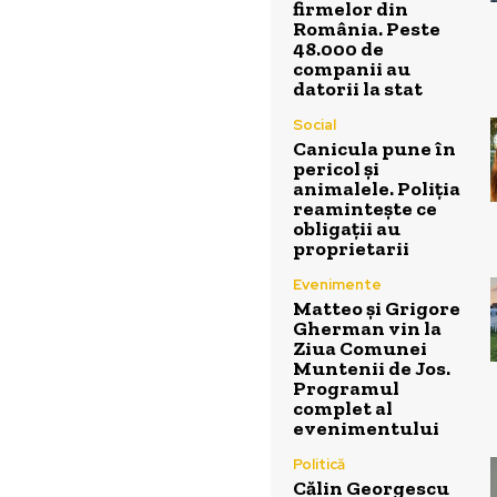
firmelor din
România. Peste
48.000 de
companii au
datorii la stat
Social
Canicula pune în
pericol și
animalele. Poliția
reamintește ce
obligații au
proprietarii
Evenimente
Matteo și Grigore
Gherman vin la
Ziua Comunei
Muntenii de Jos.
Programul
complet al
evenimentului
Politică
Călin Georgescu