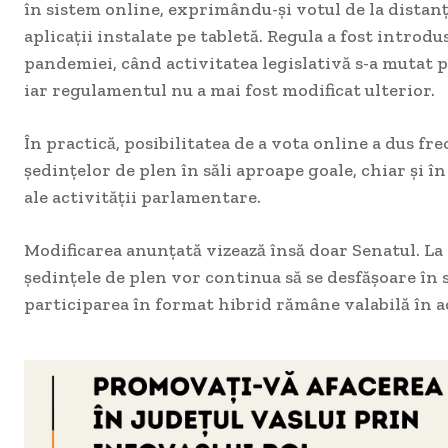
în sistem online, exprimându-și votul de la distan
aplicații instalate pe tabletă. Regula a fost introdu
pandemiei, când activitatea legislativă s-a mutat pa
iar regulamentul nu a mai fost modificat ulterior.
În practică, posibilitatea de a vota online a dus fr
ședințelor de plen în săli aproape goale, chiar și
ale activității parlamentare.
Modificarea anunțată vizează însă doar Senatul. La
ședințele de plen vor continua să se desfășoare în 
participarea în format hibrid rămâne valabilă în 