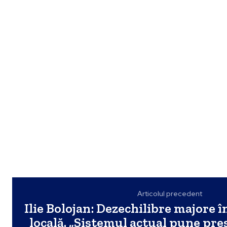
Articolul precedent
Ilie Bolojan: Dezechilibre majore 
locală. „Sistemul actual pune pre