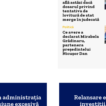
află astăzi dacă
dosarul privind
tentativa de
lovitură de stat
merge în judecată
Politică
Ce avere a
declarat Mirabela
Grădinaru,
partenera
președintelui
Nicușor Dan
în administrația
Relansare 
siune excesivă
investiții