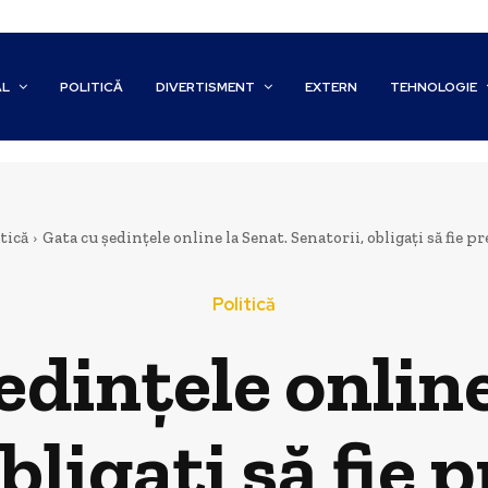
AL
POLITICĂ
DIVERTISMENT
EXTERN
TEHNOLOGIE
tică
Gata cu ședințele online la Senat. Senatorii, obligați să fie prez
Politică
edințele online
bligați să fie p