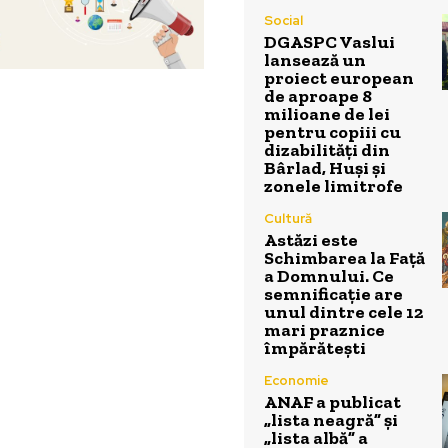
Social
DGASPC Vaslui
lansează un
proiect european
de aproape 8
milioane de lei
pentru copiii cu
dizabilități din
Bârlad, Huși și
zonele limitrofe
Cultură
Astăzi este
Schimbarea la Față
a Domnului. Ce
semnificație are
unul dintre cele 12
mari praznice
împărătești
Economie
ANAF a publicat
„lista neagră” și
„lista albă” a