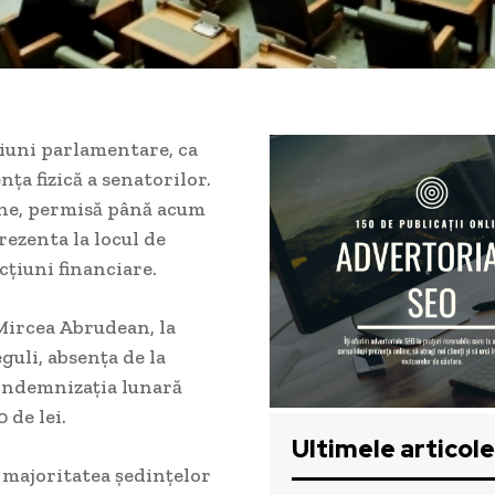
siuni parlamentare, ca
ța fizică a senatorilor.
ine, permisă până acum
rezenta la locul de
cțiuni financiare.
 Mircea Abrudean, la
guli, absența de la
 indemnizația lunară
 de lei.
Ultimele articole
 majoritatea ședințelor