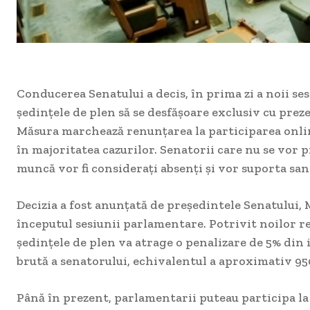
Conducerea Senatului a decis, în prima zi a noii se
ședințele de plen să se desfășoare exclusiv cu prezen
Măsura marchează renunțarea la participarea onl
în majoritatea cazurilor. Senatorii care nu se vor p
muncă vor fi considerați absenți și vor suporta san
Decizia a fost anunțată de președintele Senatului,
începutul sesiunii parlamentare. Potrivit noilor re
ședințele de plen va atrage o penalizare de 5% din
brută a senatorului, echivalentul a aproximativ 950
Până în prezent, parlamentarii puteau participa la