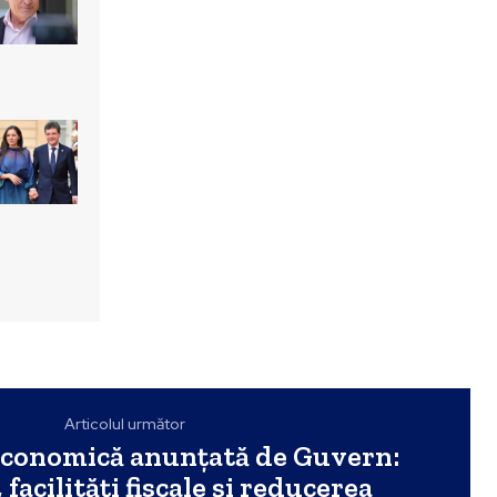
Articolul următor
economică anunțată de Guvern:
, facilități fiscale și reducerea