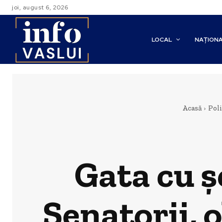
joi, august 6, 2026
LOCAL
NAȚION
Acasă
Poli
Gata cu ș
Senatorii, o