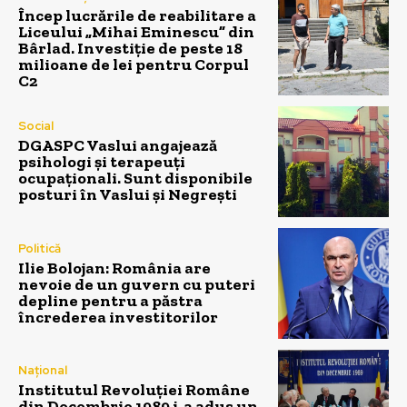
Încep lucrările de reabilitare a
Liceului „Mihai Eminescu” din
Bârlad. Investiție de peste 18
milioane de lei pentru Corpul
C2
Social
DGASPC Vaslui angajează
psihologi și terapeuți
ocupaționali. Sunt disponibile
posturi în Vaslui și Negrești
Politică
Ilie Bolojan: România are
nevoie de un guvern cu puteri
depline pentru a păstra
încrederea investitorilor
Național
Institutul Revoluției Române
din Decembrie 1989 i-a adus un