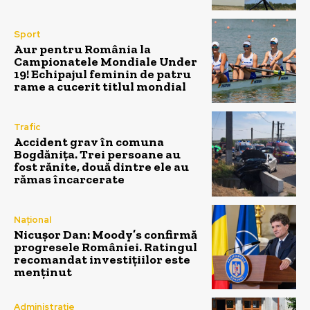
Sport
Aur pentru România la
Campionatele Mondiale Under
19! Echipajul feminin de patru
rame a cucerit titlul mondial
Trafic
Accident grav în comuna
Bogdănița. Trei persoane au
fost rănite, două dintre ele au
rămas încarcerate
Național
Nicușor Dan: Moody’s confirmă
progresele României. Ratingul
recomandat investițiilor este
menținut
Administrație