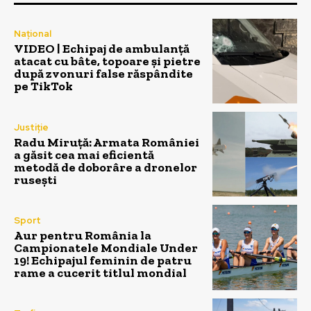
Național
VIDEO | Echipaj de ambulanță
atacat cu bâte, topoare și pietre
după zvonuri false răspândite
pe TikTok
Justiție
Radu Miruță: Armata României
a găsit cea mai eficientă
metodă de doborâre a dronelor
rusești
Sport
Aur pentru România la
Campionatele Mondiale Under
19! Echipajul feminin de patru
rame a cucerit titlul mondial