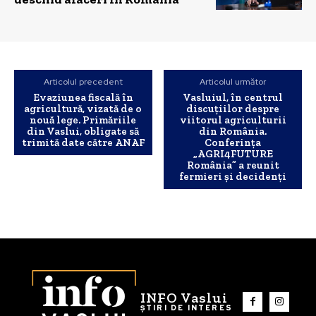
Articolul precedent
Articolul următor
Evaziunea fiscală în
Vasluiul, în centrul
agricultură, vizată de o
discuțiilor despre
nouă lege. Primăriile
viitorul agriculturii
din Vaslui, obligate să
din România.
trimită date către ANAF
Conferința
„AGRI4FUTURE
România” a reunit
fermieri și decidenți
INFO Vaslui
ȘTIRI DE INTERES