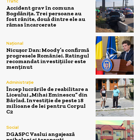
Trafic
Accident grav în comuna
Bogdănița. Trei persoane au
fost rănite, două dintre ele au
rămas încarcerate
Național
Nicușor Dan: Moody’s confirmă
progresele României. Ratingul
recomandat investițiilor este
menținut
Administrație
Încep lucrările de reabilitare a
Liceului „Mihai Eminescu” din
Bârlad. Investiție de peste 18
milioane de lei pentru Corpul
C2
Social
DGASPC Vaslui angajează
psihologi și terapeuți