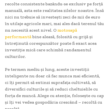
recolte consistente bazându-se exclusiv pe forță
manuală, asta este realitatea zilelor noastre. Însă
nici nu trebuie să investești zeci de mii de euro
în utilaje agricole mari, mai ales dacă terenul tău
nu necesită acest nivel. O
motosapă
performantă
bine aleasă, folosită cu grijă și
întreținută corespunzător poate fi exact acea
investiție mică care schimbă randamentul
culturilor.
Pe termen mediu și lung, aceste investiții
inteligente nu doar că fac munca mai eficientă,
ci îți permit să extinzi suprafața cultivată, să
diversifici culturile și să reduci cheltuielile cu
forța de muncă. Alege cu atenție, folosește cu cap
și îți vei vedea gospodăria crescând – recoltă cu
recoltă.