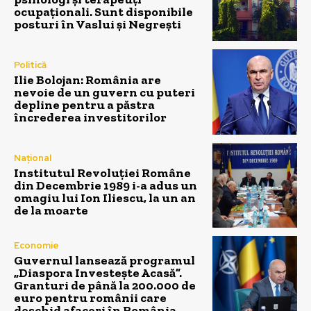
ocupaționali. Sunt disponibile
posturi în Vaslui și Negrești
Politică
Ilie Bolojan: România are
nevoie de un guvern cu puteri
depline pentru a păstra
încrederea investitorilor
Național
Institutul Revoluției Române
din Decembrie 1989 i-a adus un
omagiu lui Ion Iliescu, la un an
de la moarte
Economie
Guvernul lansează programul
„Diaspora Investește Acasă”.
Granturi de până la 200.000 de
euro pentru românii care
deschid afaceri în România