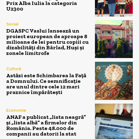
Prix Alba Iulia la categoria
U2300
Social
DGASPC Vaslui lansează un
proiect european de aproape 8
milioane de lei pentru copiii cu
dizabilități din Bârlad, Huși și
zonele limitrofe
Cultură
Astăzi este Schimbarea la Față
a Domnului. Ce semnificație
are unul dintre cele 12 mari
praznice împărătești
Economie
ANAF a publicat „lista neagră”
și „lista albă” a firmelor din
România. Peste 48.000 de
companii au datorii la stat