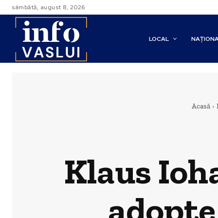
sâmbătă, august 8, 2026
LOCAL
NAȚION
Acasă
Klaus Ioh
adopte 