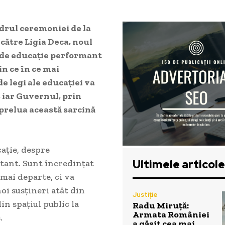
adrul ceremoniei de la
către Ligia Deca, noul
m de educaţie performant
in ce în ce mai
e legi ale educaţiei va
, iar Guvernul, prin
 prelua această sarcină
aţie, despre
Ultimele articole
ant. Sunt încredinţat
mai departe, ci va
oi susţineri atât din
Justiție
in spaţiul public la
Radu Miruță:
Armata României
s.
a găsit cea mai