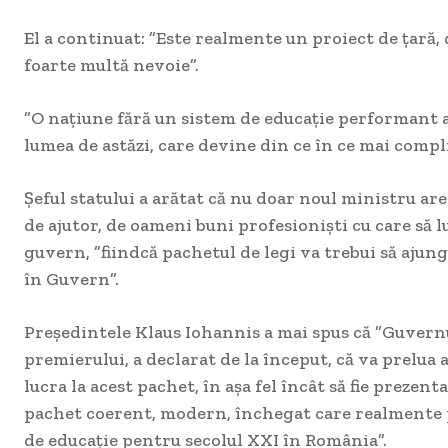
El a continuat: ”Este realmente un proiect de ţară,
foarte multă nevoie”.
”O naţiune fără un sistem de educaţie performant a
lumea de astăzi, care devine din ce în ce mai compl
Şeful statului a arătat că nu doar noul ministru are
de ajutor, de oameni buni profesionişti cu care să l
guvern, ”fiindcă pachetul de legi va trebui să ajun
în Guvern”.
Preşedintele Klaus Iohannis a mai spus că ”Guvern
premierului, a declarat de la început, că va prelua 
lucra la acest pachet, în aşa fel încât să fie preze
pachet coerent, modern, închegat care realmente 
de educaţie pentru secolul XXI în România”.