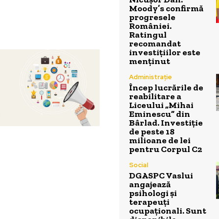
Moody’s confirmă
progresele
României.
Ratingul
recomandat
investițiilor este
menținut
Administrație
Încep lucrările de
reabilitare a
Liceului „Mihai
Eminescu” din
Bârlad. Investiție
de peste 18
milioane de lei
pentru Corpul C2
Social
DGASPC Vaslui
angajează
psihologi și
terapeuți
ocupaționali. Sunt