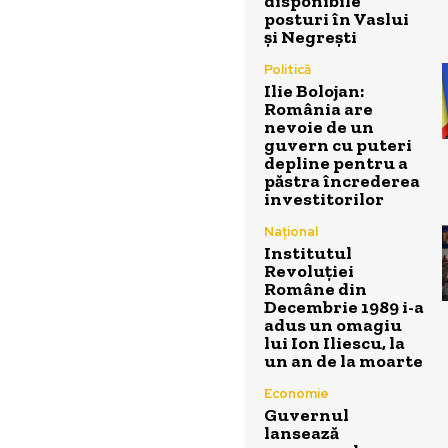
disponibile
posturi în Vaslui
și Negrești
Politică
Ilie Bolojan:
România are
nevoie de un
guvern cu puteri
depline pentru a
păstra încrederea
investitorilor
Național
Institutul
Revoluției
Române din
Decembrie 1989 i-a
adus un omagiu
lui Ion Iliescu, la
un an de la moarte
Economie
Guvernul
lansează