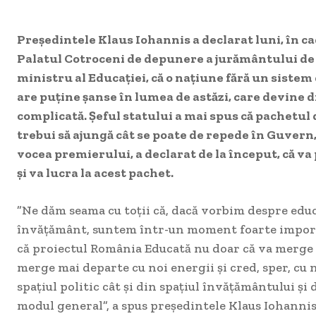
Preşedintele Klaus Iohannis a declarat luni, în c
Palatul Cotroceni de depunere a jurământului de 
ministru al Educaţiei, că o naţiune fără un siste
are puţine şanse în lumea de astăzi, care devine d
complicată. Şeful statului a mai spus că pachetul d
trebui să ajungă cât se poate de repede în Guvern
vocea premierului, a declarat de la început, că va
şi va lucra la acest pachet.
”Ne dăm seama cu toţii că, dacă vorbim despre educ
învăţământ, suntem într-un moment foarte import
că proiectul România Educată nu doar că va merge 
merge mai departe cu noi energii şi cred, sper, cu n
spaţiul politic cât şi din spaţiul învăţământului şi d
modul general”, a spus preşedintele Klaus Iohanni