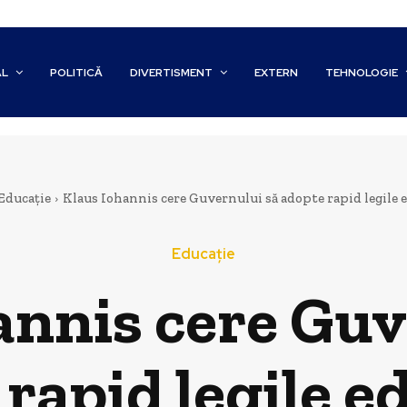
AL
POLITICĂ
DIVERTISMENT
EXTERN
TEHNOLOGIE
Educație
Klaus Iohannis cere Guvernului să adopte rapid legile e
Educație
annis cere Guv
rapid legile e