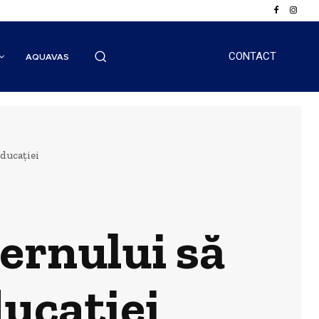
CONTACT
AQUAVAS
ducației
ernului să
ducației