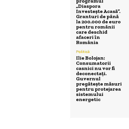
programul
„Diaspora
Investește Acasă”.
Granturi de până
la 200.000 de euro
pentru românii
care deschid
afaceri în
România
Politică
Ilie Bolojan:
Consumatorii
casnici nu vor fi
deconectați.
Guvernul
pregătește măsuri
pentru protejarea
sistemului
energetic