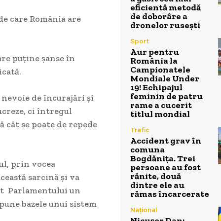
eficientă metodă
de doborâre a
 de care România are
dronelor rusești
Sport
Aur pentru
re puţine şanse în
România la
Campionatele
icată.
Mondiale Under
19! Echipajul
feminin de patru
 nevoie de încurajări şi
rame a cucerit
ucreze, ci întregul
titlul mondial
gă cât se poate de repede
Trafic
Accident grav în
comuna
Bogdănița. Trei
ul, prin vocea
persoane au fost
rănite, două
această sarcină şi va
dintre ele au
ntat Parlamentului un
rămas încarcerate
pune bazele unui sistem
Național
Nicușor Dan: