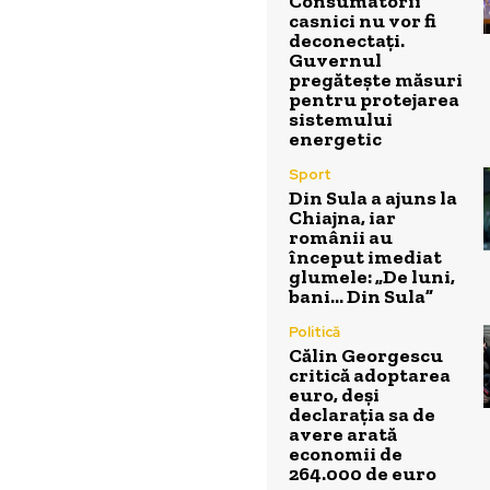
Consumatorii
casnici nu vor fi
deconectați.
Guvernul
pregătește măsuri
pentru protejarea
sistemului
energetic
Sport
Din Sula a ajuns la
Chiajna, iar
românii au
început imediat
glumele: „De luni,
bani… Din Sula”
Politică
Călin Georgescu
critică adoptarea
euro, deși
declarația sa de
avere arată
economii de
264.000 de euro