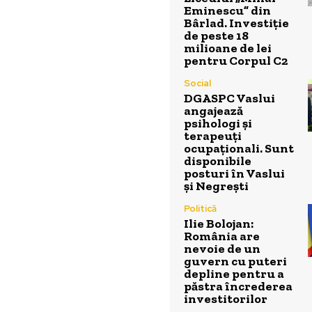
Eminescu” din
Bârlad. Investiție
de peste 18
milioane de lei
pentru Corpul C2
Social
DGASPC Vaslui
angajează
psihologi și
terapeuți
ocupaționali. Sunt
disponibile
posturi în Vaslui
și Negrești
Politică
Ilie Bolojan:
România are
nevoie de un
guvern cu puteri
depline pentru a
păstra încrederea
investitorilor