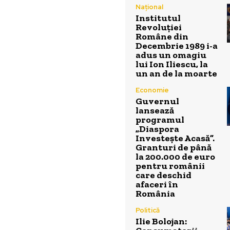
Național
Institutul
Revoluției
Române din
Decembrie 1989 i-a
adus un omagiu
lui Ion Iliescu, la
un an de la moarte
Economie
Guvernul
lansează
programul
„Diaspora
Investește Acasă”.
Granturi de până
la 200.000 de euro
pentru românii
care deschid
afaceri în
România
Politică
Ilie Bolojan: