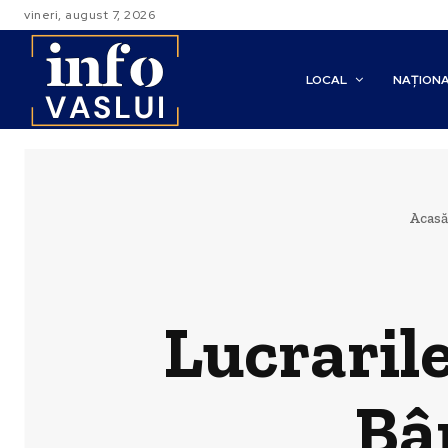
vineri, august 7, 2026
LOCAL
NAȚION
Acasă
Lucrarile
Bâ