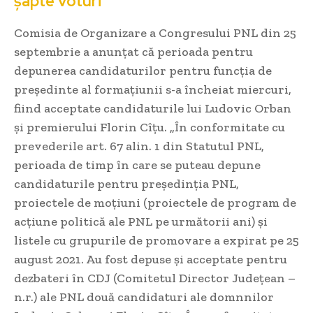
șapte voturi
Comisia de Organizare a Congresului PNL din 25
septembrie a anunțat că perioada pentru
depunerea candidaturilor pentru funcția de
președinte al formațiunii s-a încheiat miercuri,
fiind acceptate candidaturile lui Ludovic Orban
și premierului Florin Cîțu. „În conformitate cu
prevederile art. 67 alin. 1 din Statutul PNL,
perioada de timp în care se puteau depune
candidaturile pentru președinția PNL,
proiectele de moțiuni (proiectele de program de
acțiune politică ale PNL pe următorii ani) și
listele cu grupurile de promovare a expirat pe 25
august 2021. Au fost depuse și acceptate pentru
dezbateri în CDJ (Comitetul Director Județean –
n.r.) ale PNL două candidaturi ale domnnilor