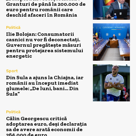
Granturi de până la 200.000 de
euro pentru românii care
deschid afaceri în România
Politică
Ilie Bolojan: Consumatorii
casnici nu vor fi deconectați.
Guvernul pregătește măsuri
pentru protejarea sistemului
energetic
Sport
Din Sula a ajuns la Chiajna, iar
românii au început imediat
glumele: „De luni, bani… Din
Sula”
Politică
Călin Georgescu critică
adoptarea euro, deși declarația
sa de avere arată economii de
264.000 de euro