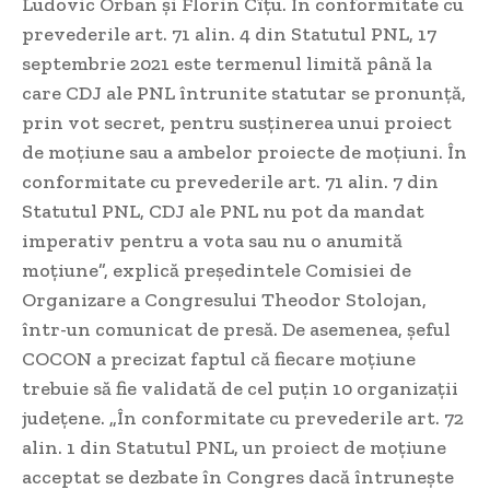
Ludovic Orban și Florin Cîțu. În conformitate cu
prevederile art. 71 alin. 4 din Statutul PNL, 17
septembrie 2021 este termenul limită până la
care CDJ ale PNL întrunite statutar se pronunță,
prin vot secret, pentru susținerea unui proiect
de moțiune sau a ambelor proiecte de moțiuni. În
conformitate cu prevederile art. 71 alin. 7 din
Statutul PNL, CDJ ale PNL nu pot da mandat
imperativ pentru a vota sau nu o anumită
moțiune”, explică președintele Comisiei de
Organizare a Congresului Theodor Stolojan,
într-un comunicat de presă. De asemenea, șeful
COCON a precizat faptul că fiecare moțiune
trebuie să fie validată de cel puțin 10 organizații
județene. „În conformitate cu prevederile art. 72
alin. 1 din Statutul PNL, un proiect de moțiune
acceptat se dezbate în Congres dacă întrunește