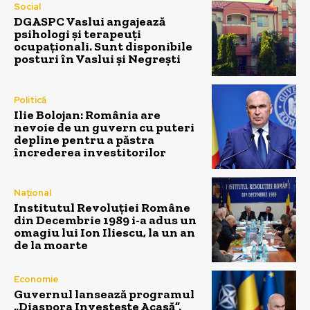
Social
DGASPC Vaslui angajează
psihologi și terapeuți
ocupaționali. Sunt disponibile
posturi în Vaslui și Negrești
Politică
Ilie Bolojan: România are
nevoie de un guvern cu puteri
depline pentru a păstra
încrederea investitorilor
Național
Institutul Revoluției Române
din Decembrie 1989 i-a adus un
omagiu lui Ion Iliescu, la un an
de la moarte
Economie
Guvernul lansează programul
„Diaspora Investește Acasă”.