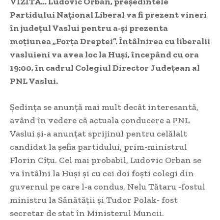
VIZITĂ… Ludovic Orban, președintele
Partidului Național Liberal va fi prezent vineri
în județul Vaslui pentru a-și prezenta
moțiunea „Forța Dreptei”. Întâlnirea cu liberalii
vasluieni va avea loc la Huși, începând cu ora
19:00, în cadrul Colegiul Director Județean al
PNL Vaslui.
Ședința se anunță mai mult decât interesantă,
având în vedere că actuala conducere a PNL
Vaslui și-a anunțat sprijinul pentru celălalt
candidat la șefia partidului, prim-ministrul
Florin Cîțu. Cel mai probabil, Ludovic Orban se
va întâlni la Huși și cu cei doi foști colegi din
guvernul pe care l-a condus, Nelu Tătaru -fostul
ministru la Sănătății și Tudor Polak- fost
secretar de stat în Ministerul Muncii.