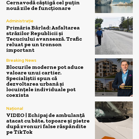
Cernavodă câștigă cel puțin
nouă zile de funcționare
Administrație
Primăria Bârlad: Asfaltarea
străzilor Republicii și
Tecuciului avansează. Trafic
reluat pe un tronson
important
Breaking News
Blocurile moderne pot aduce
valoare unui cartier.
Specialiștii spun că
dezvoltarea urbană și
locuințele individuale pot
coexista
Național
VIDEO | Echipaj de ambulanță
atacat cu bâte, topoare și pietre
după zvonuri false răspândite
pe TikTok