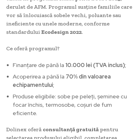
derulat de AFM. Programul susține familiile care
vor să înlocuiască sobele vechi, poluante sau
ineficiente cu unele moderne, conforme
standardului
Ecodesign 2022
.
Ce oferă programul?
Finanțare de până la
10.000 lei (TVA inclus)
;
Acoperirea a până la
70% din valoarea
echipamentului
;
Produse eligibile: sobe pe peleți, șeminee cu
focar închis, termosobe, coșuri de fum
eficiente.
Dolinex oferă
consultanță gratuită
pentru
selectarea produsului eligibil, completarea