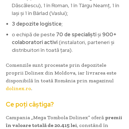
Dăscălescu), 1 în Roman, 1 în Târgu Neamț, 1 în
Iași și 1 în Bârlad (Vaslui);
3 depozite logistice
;
o echipă de peste
70 de specialiști
și
900+
colaboratori activi
(instalatori, parteneri și
distribuitori în toată țara).
Comenzile sunt procesate prin depozitele
proprii Dolinex din Moldova, iar livrarea este
disponibilă în toată România prin magazinul
dolinex.ro
.
Ce poți câștiga?
Campania „Mega Tombola Dolinex” oferă
premii
în valoare totală de 20.415 lei
, constând în