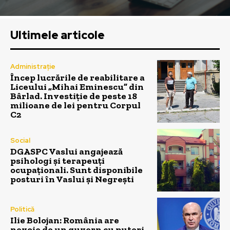
Ultimele articole
Administrație
Încep lucrările de reabilitare a
Liceului „Mihai Eminescu” din
Bârlad. Investiție de peste 18
milioane de lei pentru Corpul
C2
Social
DGASPC Vaslui angajează
psihologi și terapeuți
ocupaționali. Sunt disponibile
posturi în Vaslui și Negrești
Politică
Ilie Bolojan: România are
nevoie de un guvern cu puteri