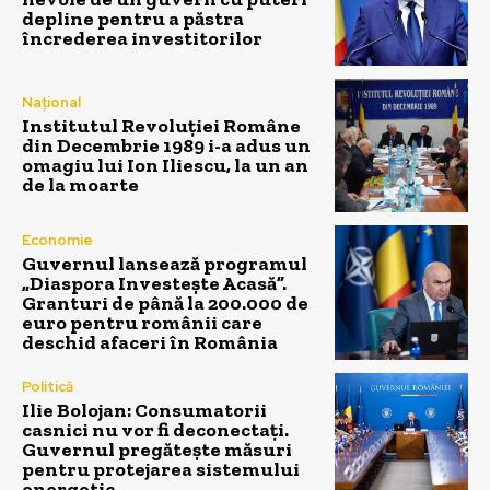
depline pentru a păstra
încrederea investitorilor
Național
Institutul Revoluției Române
din Decembrie 1989 i-a adus un
omagiu lui Ion Iliescu, la un an
de la moarte
Economie
Guvernul lansează programul
„Diaspora Investește Acasă”.
Granturi de până la 200.000 de
euro pentru românii care
deschid afaceri în România
Politică
Ilie Bolojan: Consumatorii
casnici nu vor fi deconectați.
Guvernul pregătește măsuri
pentru protejarea sistemului
energetic