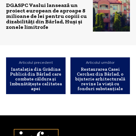
DGASPC Vaslui lansează un
proiect european de aproape 8
milioane de lei pentru copiii cu
dizabilități din Bârlad, Huși și
zonele limitrofe
Articolul precedent
Articolul următor
Instalația din Grădina
Restaurarea Casei
Publică din Bârlad care
Cerchez din Bârlad, o
combate căldura și
bijuterie arhitecturală
îmbunătățește calitatea
revine la viață cu
apei
fonduri substanțiale