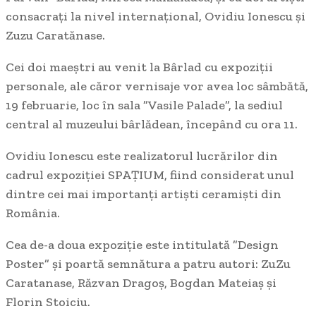
consacrați la nivel internațional, Ovidiu Ionescu și
Zuzu Caratănase.
Cei doi maeștri au venit la Bârlad cu expoziții
personale, ale căror vernisaje vor avea loc sâmbătă,
19 februarie, loc în sala ”Vasile Palade”, la sediul
central al muzeului bârlădean, începând cu ora 11.
Ovidiu Ionescu este realizatorul lucrărilor din
cadrul expoziției SPAȚIUM, fiind considerat unul
dintre cei mai importanți artiști ceramiști din
România.
Cea de-a doua expoziție este intitulată ”Design
Poster” și poartă semnătura a patru autori: ZuZu
Caratanase, Răzvan Dragoș, Bogdan Mateiaș și
Florin Stoiciu.