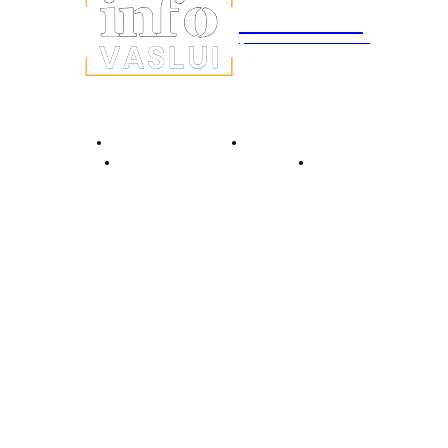
INFO Vaslui
ȘTIRI DE INTERES
Despre INFO Vaslui
Termeni și condiții
Politică de confidențialitate
Contact
© 2026 INFOVaslui.ro. Toate drepturile rezervate. Site realizat de
Ababei Online.