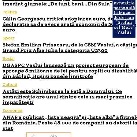
expoziție
imediat glumele: „De luni, bani… Din Sula”
personală
Politică
la Muzeul
Județean
Călin Georgescu critică adoptarea euro, deși
”Ștefan
declarația sa de avere arată economii de 264.000 de
cel Mare”
euro
Vaslui
Sport
Ștefan Emilian Prisacaru, de la CSM Vaslui, a câștig
Grand Prix Alba Iulia la categoria U2300
Social
DGASPC Vaslui lansează un proiect european de
aproape 8 milioane de lei pentru copiii cu dizabilită
din Bârlad, Huși și zonele limitrofe
Cultură
Astăzi este Schimbarea la Față a Domnului. Ce
semnificație are unul dintre cele 12 mari praznice
împărătești
Economie
ANAF a publicat „lista neagră” și „lista albă” a firmel
din România. Peste 48.000 de companii au datorii l
stat