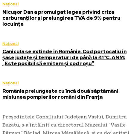
Național
Nicușor Dan a promulgat legea privind criza
carburanților și prelungirea TVA de 9% pentru
locuințe
Național
Canicula se extinde în România. Cod portocaliu în
șase județe și temperaturi de până la 41°C. ANM:
„Este posibil să emitem și cod roșu”
Național
România prelungește cu încă două săptămâni
misiunea pompierilor români din Franța
Președintele Consiliului Județean Vaslui, Dumitru
Buzatu, s-a întâlnit cu directorul Muzeului ”Vasile
Pârvan” Bârlad, Mircea Mămălăucă, și cu doi artiști