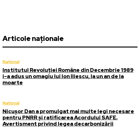
Articole naționale
Național
Institutul Revoluției Române din Decembrie 1989
i-a adus un omagiu lui Ion Iliescu, la un an de la
moarte
Național
Nicușor Dan a promulgat mai multe legi necesare
pentru PNRR și ratificarea Acordului SAFE.
Avertisment privind legea decarbonizării