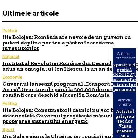
Ultimele articole
Politică
Ilie Bolojan: România are nevoie de un guvern cu
puteri depline pentru a păstra încrederea
investitorilor
Articolul
Național
precedent
Institutul Revoluției Române din Decembrie 1989 i
Expoziția d
adus un omagiu lui Ion Iliescu, la un an de la moart
grafică
„EXOTICA”, 
Economie
metamorfoz
Guvernul lansează programul „Diaspora Investeșt
a trăirilor
Acasă”. Granturi de până la 200.000 de euro pentru
personale
românii care deschid afaceri în România
Articolul
Politică
următor
Ilie Bolojan: Consumatorii casnici nu vor fi
Artistul
deconectați. Guvernul pregătește măsuri pentru
gălățean
protejarea sistemului energetic
Teodor
Vișan
Sport
prezent
Din Sula a ajuns la Chiajna, iar românii au început
cu o