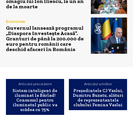
omagiu lui Ion Iliescu, la un an
de la moarte
Economie
Guvernul lansează programul
„Diaspora Investește Acasă”.
Granturi de până la 200.000 de
euro pentru românii care
deschid afaceri în România
Articolul precedent
Articolul următor
Sistem inteligent de
Președintele CJ Vaslui,
iluminat la Bârlad!
Dumitru Buzatu, alături
Consumul pentru
de reprezentantele
iluminatul public va
clubului Femina Vaslui
scădea cu 75%