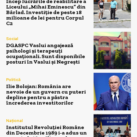
Încep lucrările de reabilitare a
Liceului „Mihai Eminescu” din
Bârlad. Investiție de peste 18
milioane de lei pentru Corpul
C2
Social
DGASPC Vaslui angajează
psihologi și terapeuți
ocupaționali. Sunt disponibile
posturi în Vaslui și Negrești
Politică
Ilie Bolojan: România are
nevoie de un guvern cu puteri
depline pentru a păstra
încrederea investitorilor
Național
Institutul Revoluției Române
din Decembrie 1989 i-a adus un