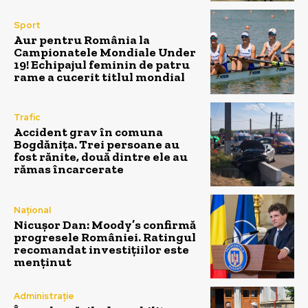
Sport
Aur pentru România la
Campionatele Mondiale Under
19! Echipajul feminin de patru
rame a cucerit titlul mondial
Trafic
Accident grav în comuna
Bogdănița. Trei persoane au
fost rănite, două dintre ele au
rămas încarcerate
Național
Nicușor Dan: Moody’s confirmă
progresele României. Ratingul
recomandat investițiilor este
menținut
Administrație