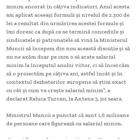
minim ancorat în câţiva indicatori. Anul acesta
am aplicat aceeaşi formulă şi nivelul de 2.300 de
lei a rezultat din urmărirea acestei formule şi
îmi doresc ca după ce se termină concediile şi
sindicatele şi patronatele să vină la Ministerul
Muncii să începem din nou această discuţie şi să
nu ne axăm doar pe cum o să arate salariul
minim la începutul anului viitor, ci să încercăm
să o proiectăm pe câţiva ani, astfel încât şi în
contextul dezbaterilor europene să ştim exact
cu cât şi cum va creşte salariul minim”, a
declarat Raluca Turcan, la Antena 3, joi seara.
Ministrul Muncii a punctat că sunt 1,6 milioane
de persoane care figurează cu salariul minim.