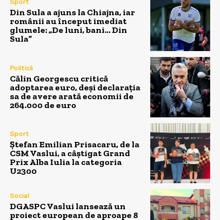
Sport
Din Sula a ajuns la Chiajna, iar
românii au început imediat
glumele: „De luni, bani… Din
Sula”
Politică
Călin Georgescu critică
adoptarea euro, deși declarația
sa de avere arată economii de
264.000 de euro
Sport
Ștefan Emilian Prisacaru, de la
CSM Vaslui, a câștigat Grand
Prix Alba Iulia la categoria
U2300
Social
DGASPC Vaslui lansează un
proiect european de aproape 8