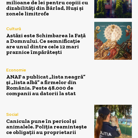
milioane de lei pentru copiii cu
dizabilități din Bârlad, Huși și
zonele limitrofe
Cultură
Astăzi este Schimbarea la Față
a Domnului. Ce semnificație
are unul dintre cele 12 mari
praznice împărătești
Economie
ANAF a publicat „lista neagră”
și „lista albă” a firmelor din
România. Peste 48.000 de
companii au datorii la stat
Social
Canicula pune în pericol și
animalele. Poliția reamintește
ce obligații au proprietarii