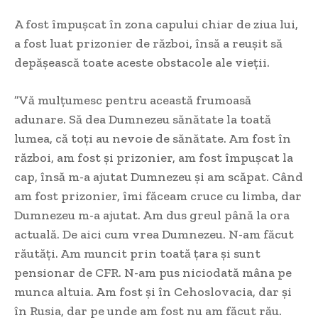
A fost împușcat în zona capului chiar de ziua lui,
a fost luat prizonier de război, însă a reușit să
depășească toate aceste obstacole ale vieții.
”Vă mulțumesc pentru această frumoasă
adunare. Să dea Dumnezeu sănătate la toată
lumea, că toți au nevoie de sănătate. Am fost în
război, am fost și prizonier, am fost împușcat la
cap, însă m-a ajutat Dumnezeu și am scăpat. Când
am fost prizonier, îmi făceam cruce cu limba, dar
Dumnezeu m-a ajutat. Am dus greul până la ora
actuală. De aici cum vrea Dumnezeu. N-am făcut
răutăți. Am muncit prin toată țara și sunt
pensionar de CFR. N-am pus niciodată mâna pe
munca altuia. Am fost și în Cehoslovacia, dar și
în Rusia, dar pe unde am fost nu am făcut rău.