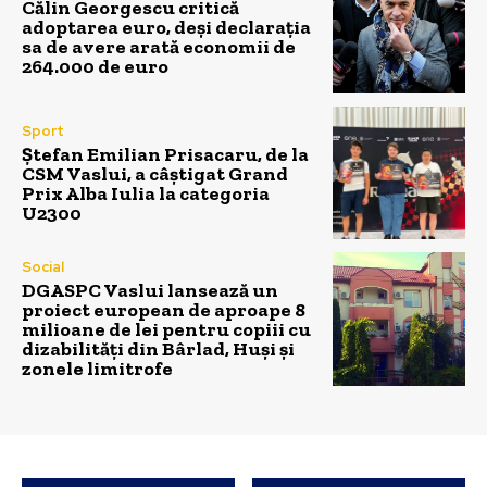
Călin Georgescu critică
adoptarea euro, deși declarația
sa de avere arată economii de
264.000 de euro
Sport
Ștefan Emilian Prisacaru, de la
CSM Vaslui, a câștigat Grand
Prix Alba Iulia la categoria
U2300
Social
DGASPC Vaslui lansează un
proiect european de aproape 8
milioane de lei pentru copiii cu
dizabilități din Bârlad, Huși și
zonele limitrofe