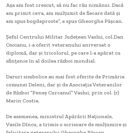
Așa am fost crescut, să nu fac rău nimănui. Dacă
am primit ceva, am mulțumit de fiecare dată și
am spus bogdaproste”, a spus Gheorghe Pășcan.
Șeful Centrului Militar Județean Vaslui, col.Dan
Osoianu, i-a oferit veteranului aniversat o
diplomă, dar și tricolorul, pe care l-a apărat cu
sfințenie în al doilea război mondial.
Daruri simbolice au mai fost oferite de Primăria
comunei Deleni, dar și de Asociația Veteranilor
de Război ”Peneș Curcanul” Vaslui, prin col. (r)
Marin Costia.
De asemenea, ministrul Apărării Naționale,
Vasile Dîncu, a trimis o scrisoare de mulțumire și
felicitare veteranului Gheorghe Pășcan.