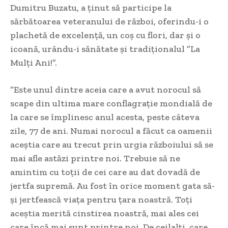
Dumitru Buzatu, a ținut să participe la
sărbătoarea veteranului de război, oferindu-i o
plachetă de excelență, un coș cu flori, dar și o
icoană, urându-i sănătate și tradiționalul ”La
Mulți Ani!”.
”Este unul dintre aceia care a avut norocul să
scape din ultima mare conflagrație mondială de
la care se împlinesc anul acesta, peste câteva
zile, 77 de ani. Numai norocul a făcut ca oamenii
aceștia care au trecut prin urgia războiului să se
mai afle astăzi printre noi. Trebuie să ne
amintim cu toții de cei care au dat dovadă de
jertfa supremă. Au fost în orice moment gata să-
și jertfească viața pentru țara noastră. Toți
aceștia merită cinstirea noastră, mai ales cei
care încă mai sunt printre noi. De ceilalți, care