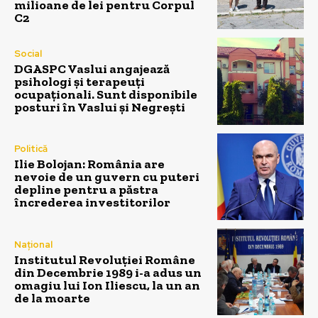
milioane de lei pentru Corpul
C2
Social
DGASPC Vaslui angajează
psihologi și terapeuți
ocupaționali. Sunt disponibile
posturi în Vaslui și Negrești
Politică
Ilie Bolojan: România are
nevoie de un guvern cu puteri
depline pentru a păstra
încrederea investitorilor
Național
Institutul Revoluției Române
din Decembrie 1989 i-a adus un
omagiu lui Ion Iliescu, la un an
de la moarte