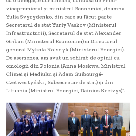
cu o delegație ucraineană, condusă de Prim-
vicepremierul și ministrul Economiei, doamna
Yulia Svyrydenko, din care au făcut parte
Secretarul de stat Yuriy Vaskov (Ministerul
Infrastructurii), Secretarul de stat Alexander
Griban (Ministerul Economiei) si Directorul
general Mykola Kolsnyk (Ministerul Energiei).
De asemenea, am avut un schimb de opinii cu
omologii din Polonia (Anna Moskwa, Ministrul
Climei și Mediului și Adam Guibourgé-
Czetwertyński , Subsecretar de stat) și din
Lituania (Ministrul Energiei, Dainius Kreivys)”.