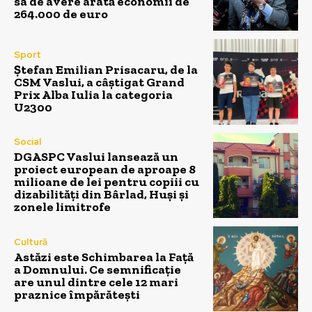
sa de avere arată economii de
264.000 de euro
Sport
Ștefan Emilian Prisacaru, de la
CSM Vaslui, a câștigat Grand
Prix Alba Iulia la categoria
U2300
Social
DGASPC Vaslui lansează un
proiect european de aproape 8
milioane de lei pentru copiii cu
dizabilități din Bârlad, Huși și
zonele limitrofe
Cultură
Astăzi este Schimbarea la Față
a Domnului. Ce semnificație
are unul dintre cele 12 mari
praznice împărătești