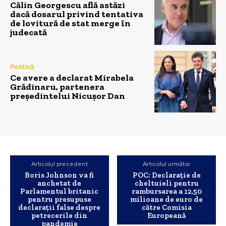
Călin Georgescu află astăzi
dacă dosarul privind tentativa
de lovitură de stat merge în
judecată
Politică
Ce avere a declarat Mirabela
Grădinaru, partenera
președintelui Nicușor Dan
Articolul precedent
Articolul următor
Boris Johnson va fi
POC: Declarație de
anchetat de
cheltuieli pentru
Parlamentul britanic
rambursarea a 12,50
pentru presupuse
milioane de euro de
declaraţii false despre
către Comisia
petrecerile din
Europeană
pandemie