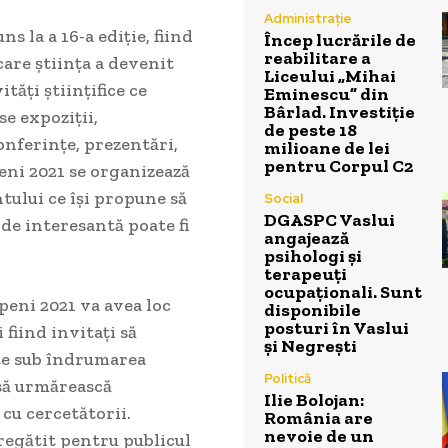
Administrație
s la a 16-a ediție, fiind
Încep lucrările de
reabilitare a
care știința a devenit
Liceului „Mihai
ități științifice ce
Eminescu” din
Bârlad. Investiție
e expoziții,
de peste 18
onferințe, prezentări,
milioane de lei
pentru Corpul C2
eni 2021 se organizează
ntului ce își propune să
Social
DGASPC Vaslui
 de interesantă poate fi
angajează
psihologi și
terapeuți
ocupaționali. Sunt
peni 2021 va avea loc
disponibile
posturi în Vaslui
 fiind invitați să
și Negrești
nte sub îndrumarea
Politică
 să urmărească
Ilie Bolojan:
 cu cercetătorii.
România are
nevoie de un
regătit pentru publicul