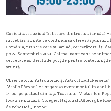
Curiozitatea există în fiecare dintre noi, iar câtă 
întrebări, știința va continua să ofere răspunsuri. 
România, printre care şi Bârlad, cercetătorii își da
pe 24 Septembrie 2021. Cel mai captivant eveniment
cercetare își deschide porțile pentru toate mințile 
știință.
Observatorul Astronomic şi Astroclubul „Perseus” 
„Vasile Pârvan” va organiza evenimentul în aer lib
19:00, pe platoul din faţa Teatrului „Victor Ion Pop
locali se numără: Colegiul Naţional „Gheorghe Roşc
de robotică „Inorog”.