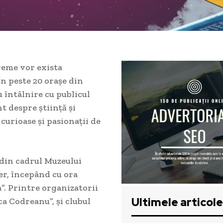
vreme vor exista
În peste 20 orașe din
u întâlnire cu publicul
 despre știință și
curioase și pasionații de
din cadrul Muzeului
er, începând cu ora
a”. Printre organizatorii
Ultimele articole
a Codreanu”, şi clubul