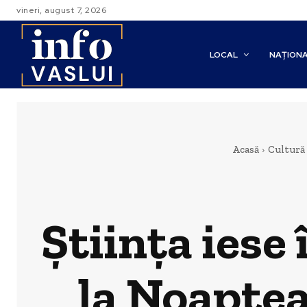
vineri, august 7, 2026
LOCAL
NAȚION
Acasă
Cultură
Știința iese
la Noaptea