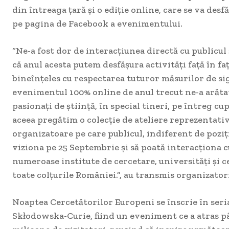
din întreaga țară și o ediție online, care se va des
pe pagina de Facebook a evenimentului.
“Ne-a fost dor de interacțiunea directă cu publicu
că anul acesta putem desfășura activități față în faț
bineînțeles cu respectarea tuturor măsurilor de si
evenimentul 100% online de anul trecut ne-a arăta
pasionați de știință, în special tineri, pe întreg cu
aceea pregătim o colecție de ateliere reprezentati
organizatoare pe care publicul, indiferent de poziți
viziona pe 25 Septembrie și să poată interacționa c
numeroase institute de cercetare, universități și c
toate colțurile României.”, au transmis organizato
Noaptea Cercetătorilor Europeni se înscrie în seri
Skłodowska-Curie, fiind un eveniment ce a atras p