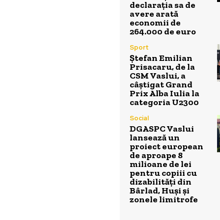
declarația sa de
avere arată
economii de
264.000 de euro
Sport
Ștefan Emilian
Prisacaru, de la
CSM Vaslui, a
câștigat Grand
Prix Alba Iulia la
categoria U2300
Social
DGASPC Vaslui
lansează un
proiect european
de aproape 8
milioane de lei
pentru copiii cu
dizabilități din
Bârlad, Huși și
zonele limitrofe