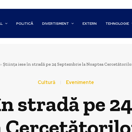
AL
POLITICĂ
DIVERTISMENT
EXTERN
TEHNOLOGIE
Știința iese în stradă pe 24 Septembrie la Noaptea Cercetătoril
Cultură
Evenimente
 în stradă pe 
 Cercetătoril