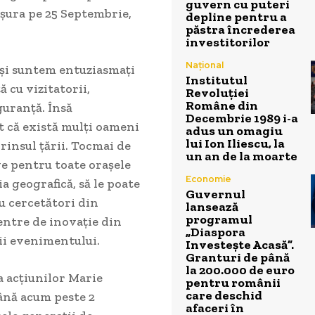
guvern cu puteri
fășura pe 25 Septembrie,
depline pentru a
păstra încrederea
investitorilor
Național
l și suntem entuziasmați
Institutul
ă cu vizitatorii,
Revoluției
Române din
guranță. Însă
Decembrie 1989 i-a
t că există mulți oameni
adus un omagiu
lui Ion Iliescu, la
prinsul țării. Tocmai de
un an de la moarte
ve pentru toate orașele
Economie
a geografică, să le poate
Guvernul
u cercetători din
lansează
programul
entre de inovație din
„Diaspora
rii evenimentului.
Investește Acasă”.
Granturi de până
la 200.000 de euro
a acțiunilor Marie
pentru românii
care deschid
ână acum peste 2
afaceri în