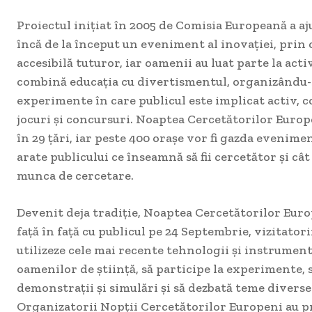
Proiectul inițiat în 2005 de Comisia Europeană a ajun
încă de la început un eveniment al inovației, prin 
accesibilă tuturor, iar oamenii au luat parte la activ
combină educația cu divertismentul, organizându-s
experimente în care publicul este implicat activ, c
jocuri și concursuri. Noaptea Cercetătorilor Europ
în 29 țări, iar peste 400 orașe vor fi gazda evenime
arate publicului ce înseamnă să fii cercetător și cât
munca de cercetare.
Devenit deja tradiție, Noaptea Cercetătorilor Euro
față în față cu publicul pe 24 Septembrie, vizitatorii
utilizeze cele mai recente tehnologii și instrume
oamenilor de știință, să participe la experimente,
demonstrații și simulări și să dezbată teme diverse
Organizatorii Nopții Cercetătorilor Europeni au p