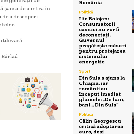
ele generații de
România
ă șansa de a intra în
Politică
a de a descoperi
Ilie Bolojan:
Consumatorii
ntelor.
casnici nu vor fi
deconectați.
Guvernul
întdevară
pregătește măsuri
pentru protejarea
sistemului
” Bârlad
energetic
Sport
Din Sula a ajuns la
Chiajna, iar
românii au
început imediat
glumele: „De luni,
bani… Din Sula”
Politică
Călin Georgescu
critică adoptarea
euro, deși