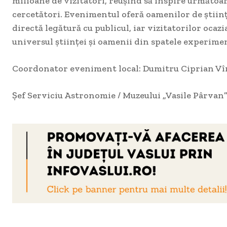
milioane de vizitatori, reușind să inspire următoar
cercetători. Evenimentul oferă oamenilor de științ
directă legătură cu publicul, iar vizitatorilor ocazi
universul științei și oamenii din spatele experime
Coordonator eveniment local: Dumitru Ciprian V
Şef Serviciu Astronomie / Muzeului „Vasile Pârvan