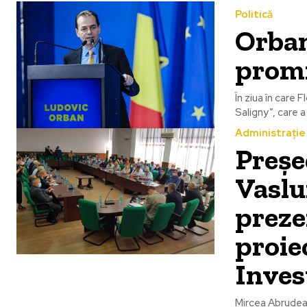
Politică
Orban
promi
În ziua în care
Saligny”, care a
Administrație
Preșe
Vaslu
prezen
proie
Inves
Mircea Abrudean,