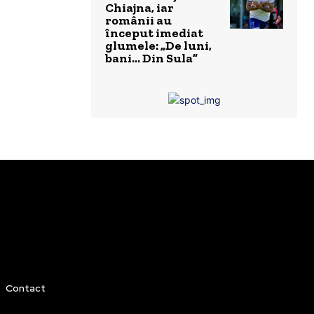
Chiajna, iar
românii au
început imediat
glumele: „De luni,
bani… Din Sula”
Contact