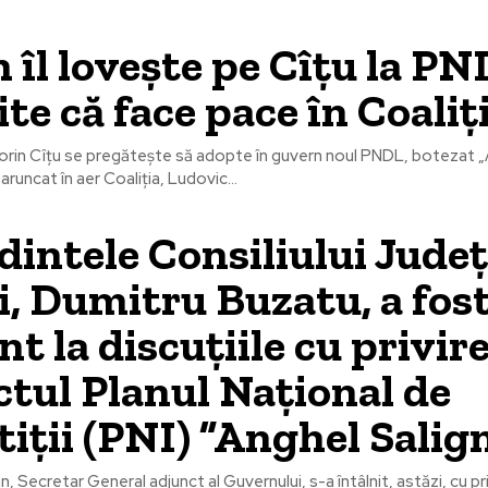
 îl lovește pe Cîțu la PN
te că face pace în Coaliț
 Florin Cîțu se pregătește să adopte în guvern noul PNDL, botezat 
 aruncat în aer Coaliția, Ludovic...
dintele Consiliului Jude
i, Dumitru Buzatu, a fos
t la discuțiile cu privire
ctul Planul Național de
tiții (PNI) ”Anghel Salig
 Secretar General adjunct al Guvernului, s-a întâlnit, astăzi, cu pr