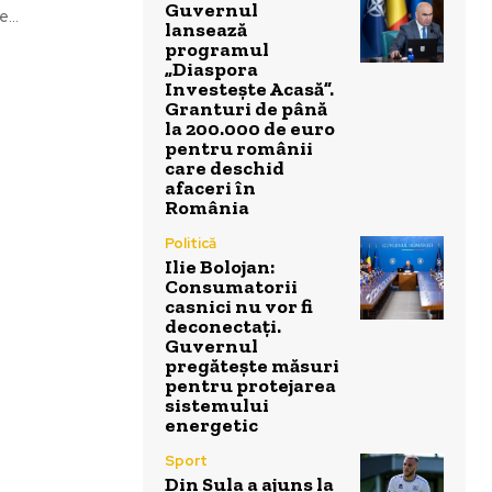
Guvernul
...
lansează
programul
„Diaspora
Investește Acasă”.
Granturi de până
la 200.000 de euro
pentru românii
care deschid
afaceri în
România
Politică
Ilie Bolojan:
Consumatorii
casnici nu vor fi
deconectați.
Guvernul
pregătește măsuri
pentru protejarea
sistemului
energetic
Sport
Din Sula a ajuns la