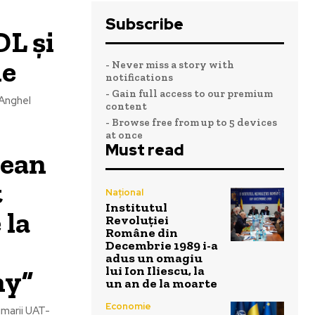
Subscribe
DL și
ie
- Never miss a story with
notifications
- Gain full access to our premium
„Anghel
content
- Browse free from up to 5 devices
at once
Must read
țean
t
Național
Institutul
 la
Revoluției
Române din
Decembrie 1989 i-a
adus un omagiu
lui Ion Iliescu, la
ny”
un an de la moarte
Economie
imarii UAT-