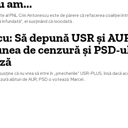
u am...
te al PNL Crin Antonescu este de părere că refacerea coaliţiei înt
 înfundată", el susţinând că niciodată...
cu: Să depună USR și AU
nea de cenzură și PSD-ul
ză
susține că nu vrea să intre în „șmecheriile” USR-PLUS, însă dacă 
moțiune de cenzură alături de AUR, PSD o votează. Marcel...