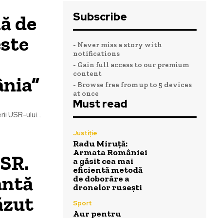
Subscribe
lă de
este
- Never miss a story with
notifications
- Gain full access to our premium
content
ânia”
- Browse free from up to 5 devices
at once
Must read
ii USR-ului...
Justiție
Radu Miruță:
Armata României
USR.
a găsit cea mai
eficientă metodă
antă
de doborâre a
dronelor rusești
ăzut
Sport
Aur pentru