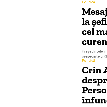
Politică
Mesaj
la șe
cel m
curen
Preşedintele int
președintelui Kl
Politică
Crin 
despr
Perso
înfun