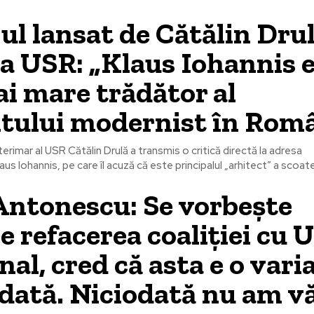
ul lansat de Cătălin Dru
fia USR: „Klaus Iohannis 
ai mare trădător al
tului modernist în Rom
erimar al USR Cătălin Drulă a transmis o critică directă la adresa
aus Iohannis, pe care îl acuză că este principalul „arhitect” a scoater
Antonescu: Se vorbeşte
e refacerea coaliţiei cu 
nal, cred că asta e o vari
dată. Niciodată nu am v