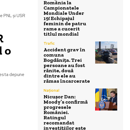
România la
Campionatele
Mondiale Under
re PNL şi USR
19! Echipajul
feminin de patru
rame a cucerit
R
titlul mondial
Trafic
 o
Accident grav în
comuna
Bogdănița. Trei
persoane au fost
rănite, două
acesta depune
dintre ele au
rămas încarcerate
Național
Nicușor Dan:
Moody’s confirmă
progresele
României.
Ratingul
recomandat
investițiilor este