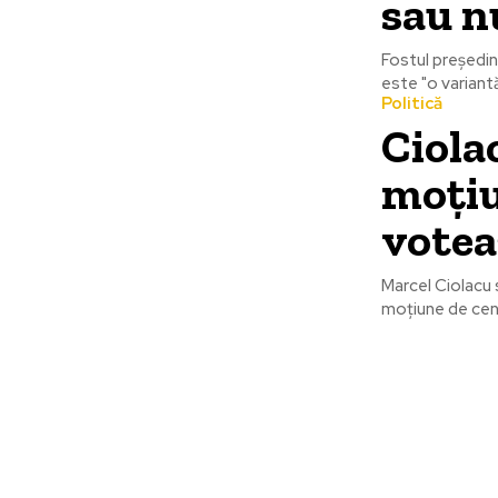
sau n
Fostul preşedin
este "o variantă
Politică
Ciola
moțiu
votea
Marcel Ciolacu 