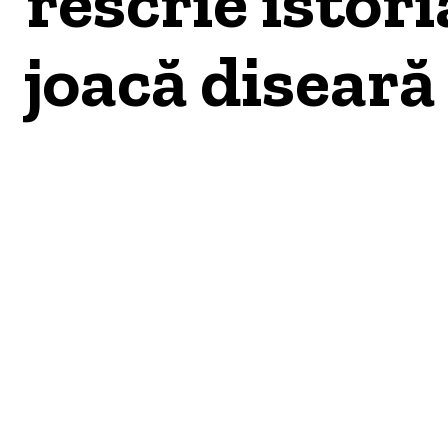
rescrie istori
joacă diseară