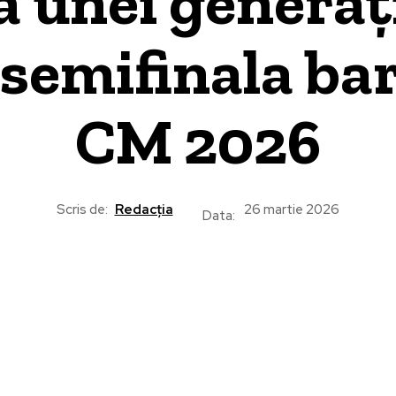
a unei generați
 semifinala ba
CM 2026
Scris de:
Redacția
26 martie 2026
Data: