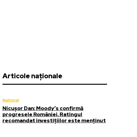
Articole naționale
Național
Nicușor Dan: Moody’s confirmă
progresele României. Ratingul
recomandat investițiilor este menținut