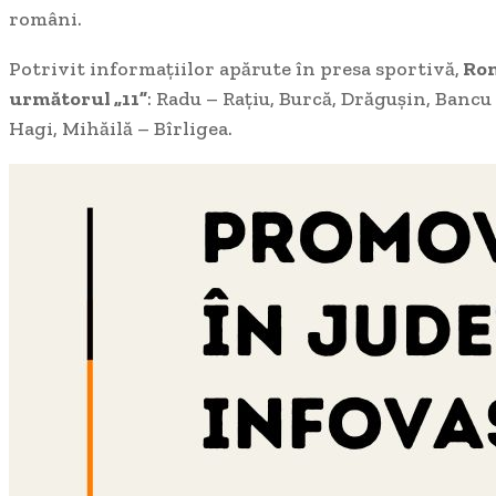
români.
Potrivit informațiilor apărute în presa sportivă,
Rom
următorul „11”
: Radu – Rațiu, Burcă, Drăgușin, Banc
Hagi, Mihăilă – Bîrligea.