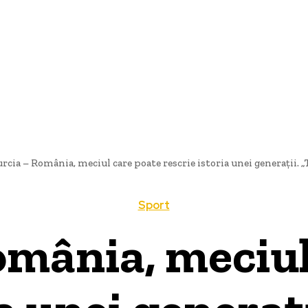
ȚIONAL
POLITICĂ
DIVERTISMENT
EXTERN
TEHNOLOG
rcia – România, meciul care poate rescrie istoria unei generații. „Tr
Sport
omânia, meciul