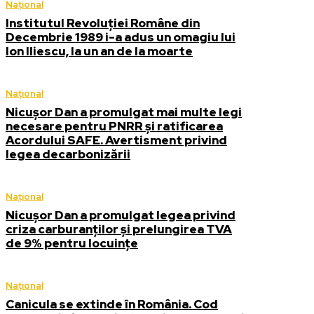
Național
Institutul Revoluției Române din
Decembrie 1989 i-a adus un omagiu lui
Ion Iliescu, la un an de la moarte
Național
Nicușor Dan a promulgat mai multe legi
necesare pentru PNRR și ratificarea
Acordului SAFE. Avertisment privind
legea decarbonizării
Național
Nicușor Dan a promulgat legea privind
criza carburanților și prelungirea TVA
de 9% pentru locuințe
Național
Canicula se extinde în România. Cod