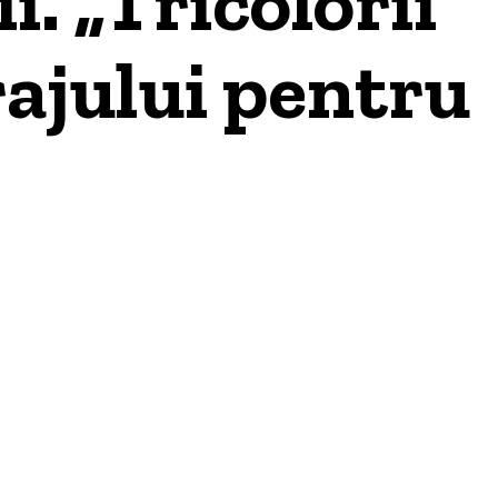
i. „Tricolorii”
rajului pentru