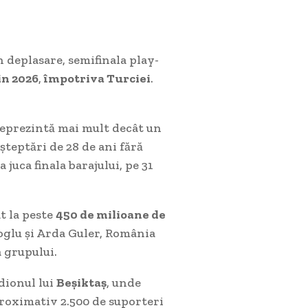
în deplasare, semifinala play-
n 2026
,
împotriva Turciei
.
 reprezintă mai mult decât un
șteptări de 28 de ani fără
juca finala barajului, pe 31
t la peste
450 de milioane de
oglu și Arda Guler, România
 grupului.
dionul lui
Beșiktaș
, unde
proximativ 2.500 de suporteri