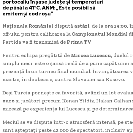
portocaliu în șase județe și temperaturi
de până la 41°C. ANM: „Este posibil să
emitem și cod roșu”
Naționala României
dispută
astăzi
, de la
ora 19:00
, 
off-ului pentru calificarea la
Campionatul Mondial di
Partida va fi transmisă de
Prima TV
.
Pentru echipa pregătită de
Mircea Lucescu
, duelul
simplu meci: este o șansă reală de a pune capăt unei a
prezență la un turneu final mondial. Învingătoarea va 
martie, în deplasare, contra Slovaciei sau Kosovo.
Deși Turcia pornește ca favorită, având un lot evalua
euro
și jucători precum Kenan Yildiz, Hakan Calhan
mizează pe experiența lui Lucescu și pe determinarea
Meciul se va disputa într-o atmosferă intensă, pe sta
sunt așteptați peste 42.000 de spectatori, inclusiv a