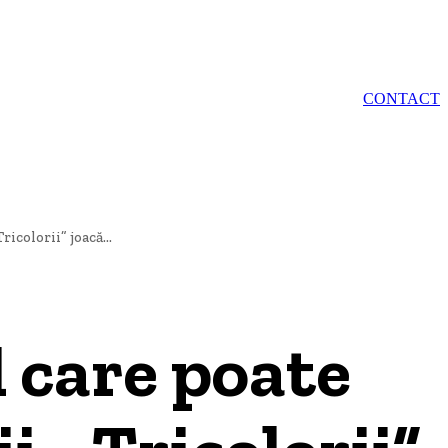
IE
AQUAVAS
CONTACT
icolorii” joacă...
 care poate