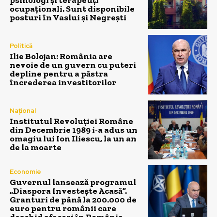
ocupaționali. Sunt disponibile
posturi în Vaslui și Negrești
Politică
Ilie Bolojan: România are
nevoie de un guvern cu puteri
depline pentru a păstra
încrederea investitorilor
Național
Institutul Revoluției Române
din Decembrie 1989 i-a adus un
omagiu lui Ion Iliescu, la un an
de la moarte
Economie
Guvernul lansează programul
„Diaspora Investește Acasă”.
Granturi de până la 200.000 de
euro pentru românii care
deschid afaceri în România