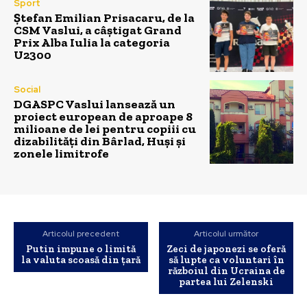
Sport
Ștefan Emilian Prisacaru, de la
CSM Vaslui, a câștigat Grand
Prix Alba Iulia la categoria
U2300
Social
DGASPC Vaslui lansează un
proiect european de aproape 8
milioane de lei pentru copiii cu
dizabilități din Bârlad, Huși și
zonele limitrofe
Articolul precedent
Articolul următor
Putin impune o limită
Zeci de japonezi se oferă
la valuta scoasă din țară
să lupte ca voluntari în
războiul din Ucraina de
partea lui Zelenski