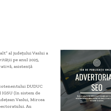
t” al județului Vaslui a
ității pe anul 2025,
ativă, asistență
locotenentului DUDUC
l IGSU (în sistem de
udețean Vaslui, Mircea
pectoratului. Au