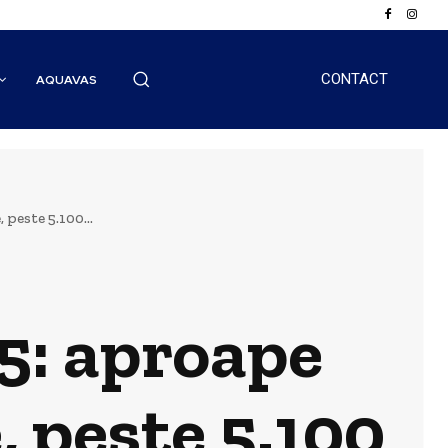
CONTACT
AQUAVAS
peste 5.100...
25: aproape
, peste 5.100