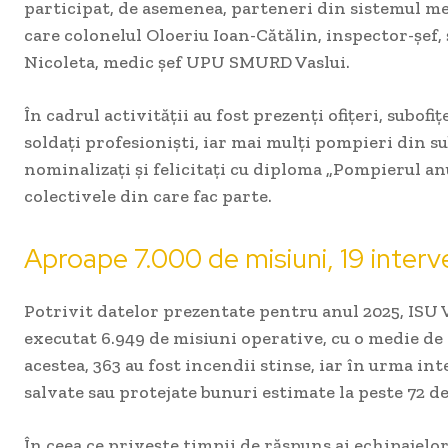
participat, de asemenea, parteneri din sistemul me
care colonelul Oloeriu Ioan-Cătălin, inspector-șef,
Nicoleta, medic șef UPU SMURD Vaslui.
În cadrul activității au fost prezenți ofițeri, subofiț
soldați profesioniști, iar mai mulți pompieri din su
nominalizați și felicitați cu diploma „Pompierul an
colectivele din care fac parte.
Aproape 7.000 de misiuni, 19 interve
Potrivit datelor prezentate pentru anul 2025, ISU 
executat 6.949 de misiuni operative, cu o medie de 
acestea, 363 au fost incendii stinse, iar în urma int
salvate sau protejate bunuri estimate la peste 72 de
În ceea ce privește timpii de răspuns ai echipajelor