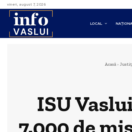
vineri, august 7, 2026
LOCAL
NAȚION
Acasă
Justiț
ISU Vaslui
7.000 de mis