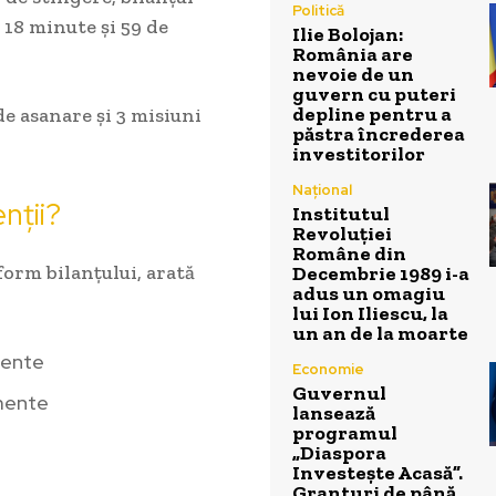
Politică
 18 minute și 59 de
Ilie Bolojan:
România are
nevoie de un
guvern cu puteri
depline pentru a
de asanare și 3 misiuni
păstra încrederea
investitorilor
Național
nții?
Institutul
Revoluției
Române din
orm bilanțului, arată
Decembrie 1989 i-a
adus un omagiu
lui Ion Iliescu, la
un an de la moarte
mente
Economie
Guvernul
mente
lansează
programul
„Diaspora
Investește Acasă”.
Granturi de până