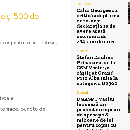
Politică
Călin Georgescu
le și 500 de
critică adoptarea
euro, deși
declarația sa de
avere arată
economii de
264.000 de euro
 inspectorii au realizat
Sport
Ștefan Emilian
Prisacaru, de la
CSM Vaslui, a
câștigat Grand
Prix Alba Iulia la
categoria U2300
Social
ntroale
DGASPC Vaslui
lansează un
otehnice, puncte de
proiect european
de aproape 8
milioane de lei
pentru copiii cu