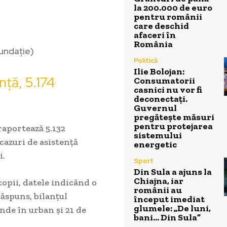
la 200.000 de euro
pentru românii
care deschid
afaceri în
România
nundație)
Politică
Ilie Bolojan:
ță, 5.174
Consumatorii
casnici nu vor fi
deconectați.
Guvernul
pregătește măsuri
pentru protejarea
raportează 5.132
sistemului
cazuri de asistență
energetic
i.
Sport
Din Sula a ajuns la
Chiajna, iar
copii, datele indicând o
românii au
răspuns, bilanțul
început imediat
glumele: „De luni,
nde în urban și 21 de
bani… Din Sula”