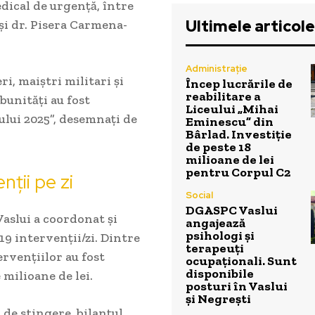
dical de urgență, între
Ultimele articole
 și dr. Pisera Carmena-
Administrație
eri, maiștri militari și
Încep lucrările de
reabilitare a
bunități au fost
Liceului „Mihai
ului 2025”, desemnați de
Eminescu” din
Bârlad. Investiție
de peste 18
milioane de lei
pentru Corpul C2
nții pe zi
Social
DGASPC Vaslui
Vaslui a coordonat și
angajează
psihologi și
19 intervenții/zi. Dintre
terapeuți
ervențiilor au fost
ocupaționali. Sunt
disponibile
 milioane de lei.
posturi în Vaslui
și Negrești
 de stingere, bilanțul