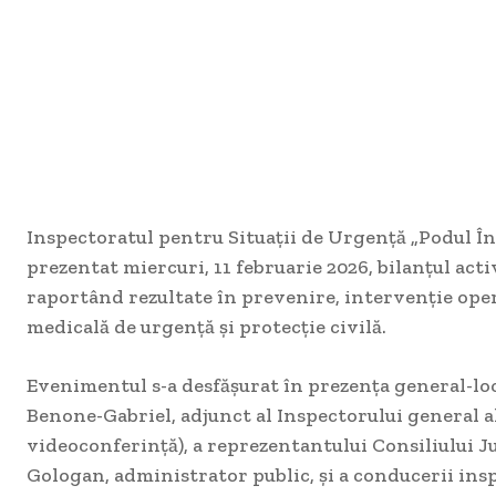
Inspectoratul pentru Situații de Urgență „Podul Înal
prezentat miercuri, 11 februarie 2026, bilanțul activ
raportând rezultate în prevenire, intervenție oper
medicală de urgență și protecție civilă.
Evenimentul s-a desfășurat în prezența general-
Benone-Gabriel, adjunct al Inspectorului general a
videoconferință), a reprezentantului Consiliului J
Gologan, administrator public, și a conducerii ins