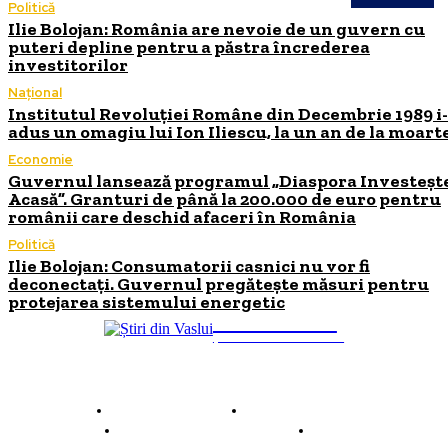
Politică
Ilie Bolojan: România are nevoie de un guvern cu
puteri depline pentru a păstra încrederea
investitorilor
Național
Institutul Revoluției Române din Decembrie 1989 i
adus un omagiu lui Ion Iliescu, la un an de la moart
Economie
Guvernul lansează programul „Diaspora Investeșt
Acasă”. Granturi de până la 200.000 de euro pentru
românii care deschid afaceri în România
Politică
Ilie Bolojan: Consumatorii casnici nu vor fi
deconectați. Guvernul pregătește măsuri pentru
protejarea sistemului energetic
INFO Vaslui
ȘTIRI DE INTERES
Despre INFO Vaslui
Termeni și condiții
Politică de confidențialitate
Contact