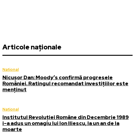
Articole naționale
Național
Nicușor Dan: Moody’s confirmă progresele
României. Ratingul recomandat investițiilor este
menținut
Național
Institutul Revoluției Române din Decembrie 1989
i-a adus un omagiu lui Ion Iliescu, la un an de la
moarte