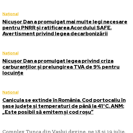
Național
Nicușor Dan a promulgat mai multe legi necesare
pentru PNRR și ratificarea Acordului SAFE.
Avertisment privind legea decarbonizării
Național
Nicușor Dan a promulgat legea privind criza
carburanților și prelungirea TVA de 9% pentru
locuințe
Național
Canicula se extinde în România. Cod portocaliu în
șase județe și temperaturi de până la 41°C. ANM:
„Este posibil să emitem și cod roșu”
Complex Tunca din Vaslui devine, pe 18 și 19 iulie,