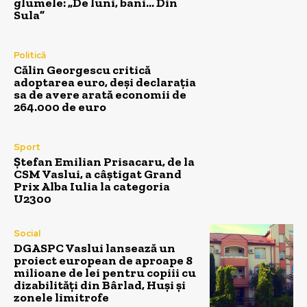
glumele: „De luni, bani… Din
Sula”
Politică
Călin Georgescu critică
adoptarea euro, deși declarația
sa de avere arată economii de
264.000 de euro
Sport
Ștefan Emilian Prisacaru, de la
CSM Vaslui, a câștigat Grand
Prix Alba Iulia la categoria
U2300
Social
DGASPC Vaslui lansează un
proiect european de aproape 8
milioane de lei pentru copiii cu
dizabilități din Bârlad, Huși și
zonele limitrofe