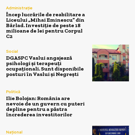
Administrație
Încep lucrările de reabilitare a
Liceului „Mihai Eminescu” din
Bârlad. Investiție de peste 18
milioane de lei pentru Corpul
C2
Social
DGASPC Vaslui angajează
psihologi și terapeuți
ocupaționali. Sunt disponibile
posturi în Vaslui și Negrești
Politică
Ilie Bolojan: România are
nevoie de un guvern cu puteri
depline pentru a păstra
încrederea investitorilor
Național