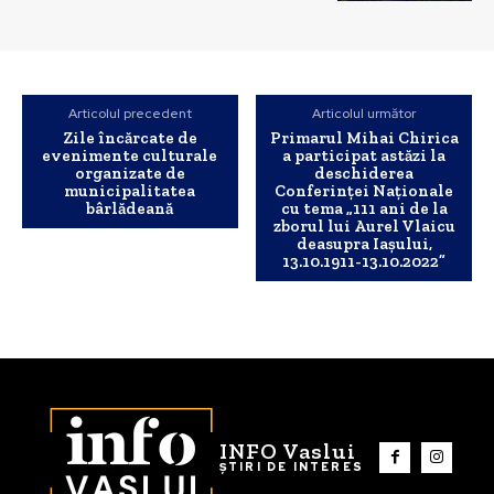
Articolul precedent
Articolul următor
Zile încărcate de
Primarul Mihai Chirica
evenimente culturale
a participat astăzi la
organizate de
deschiderea
municipalitatea
Conferinței Naționale
bârlădeană
cu tema „111 ani de la
zborul lui Aurel Vlaicu
deasupra Iașului,
13.10.1911-13.10.2022”
INFO Vaslui
ȘTIRI DE INTERES