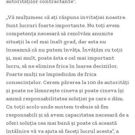
autorităților contractante”.
„Vă mulțumesc că ați răspuns invitației noastre.
Sunt lucruri foarte importante. Nu toți avem
competența necesară să rezolvăm anumite
situații la cel mai înalt grad, dar asta nu
înseamnă că nu putem învăța. Învățăm cu toții
și, mai mult, poate ăsta e cel mai important
lucru, să ne elimine frica în luarea deciziilor.
Foarte mulți ne împiedicăm de frica
consecințelor. Cerem părerea la 100 de autorități
și poate ne lămurește cineva și poate cineva își
asumă responsabilitatea soluției pe care o dăm.
Cu toții acolo unde suntem trebuie să fim
responsabili și să avem capacitatea necesară de a
oferi soluția cea mai bună și poate că această
întâlnire vă va ajuta să faceți lucrul acesta”, a