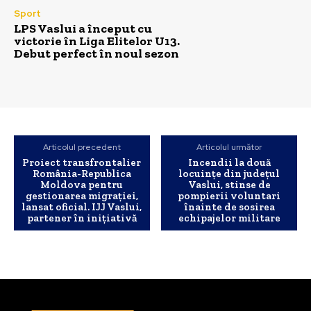
Sport
LPS Vaslui a început cu
victorie în Liga Elitelor U13.
Debut perfect în noul sezon
Articolul precedent
Articolul următor
Proiect transfrontalier
Incendii la două
România-Republica
locuințe din județul
Moldova pentru
Vaslui, stinse de
gestionarea migrației,
pompierii voluntari
lansat oficial. IJJ Vaslui,
înainte de sosirea
partener în inițiativă
echipajelor militare