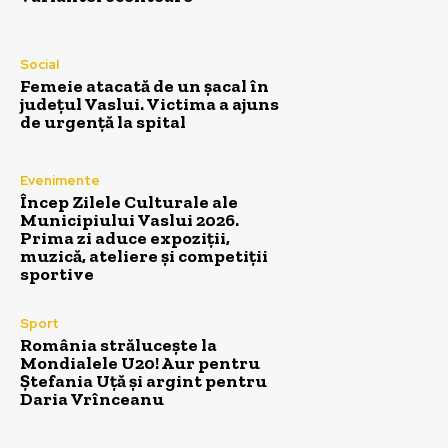
Social
Femeie atacată de un șacal în
județul Vaslui. Victima a ajuns
de urgență la spital
Evenimente
Încep Zilele Culturale ale
Municipiului Vaslui 2026.
Prima zi aduce expoziții,
muzică, ateliere și competiții
sportive
Sport
România strălucește la
Mondialele U20! Aur pentru
Ștefania Uță și argint pentru
Daria Vrînceanu