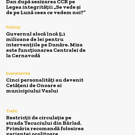
Dan după sesizarea CCR pe
Legea integrității: „Se vede și
de pe Lună ceea ce vedem noi?”
Politică
Guvernul alocă încă 5,1
milioane de lei pentru
intervențiile pe Dunăre. Miza
este funcționarea Centralei de
la Cernavodă
Evenimente
Cinci personalități au devenit
Cetățeni de Onoare ai
municipiului Vaslui
Trafic
Restricții de circulație pe
strada Tecuciului din Bârlad.
Primăria recomandă folosirea
variantei ocolitoare