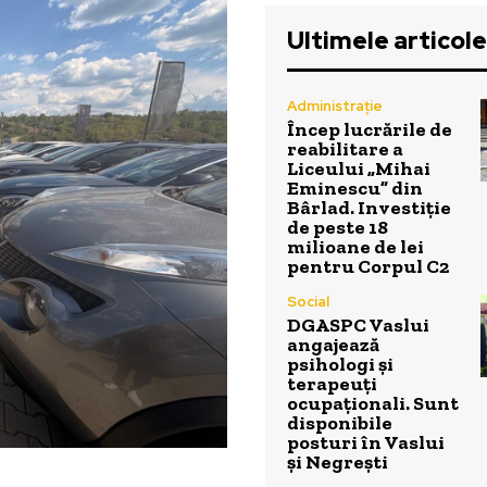
Ultimele articole
Administrație
Încep lucrările de
reabilitare a
Liceului „Mihai
Eminescu” din
Bârlad. Investiție
de peste 18
milioane de lei
pentru Corpul C2
Social
DGASPC Vaslui
angajează
psihologi și
terapeuți
ocupaționali. Sunt
disponibile
posturi în Vaslui
și Negrești