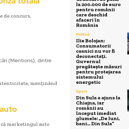
priză totală
la 200.000 de euro
pentru românii
care deschid
e de concurs,
afaceri în
România
Politică
Ilie Bolojan:
Consumatorii
casnici nu vor fi
deconectați.
cări (Mentions), dintre
Guvernul
pregătește măsuri
pentru protejarea
sistemului
energetic
utenticitate, menținând
Sport
Din Sula a ajuns la
Chiajna, iar
 auto
românii au
început imediat
glumele: „De luni,
bani… Din Sula”
 că marketingul auto