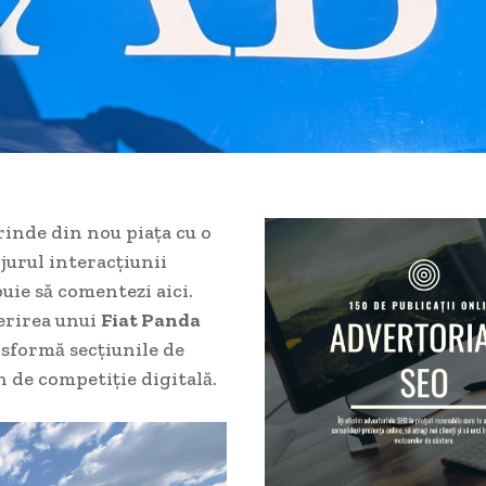
rinde din nou piața cu o
jurul interacțiunii
buie să comentezi aici.
erirea unui
Fiat Panda
sformă secțiunile de
 de competiție digitală.