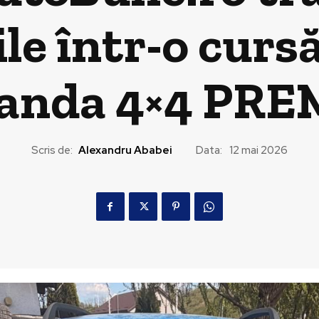
le într-o curs
Panda 4×4 PR
Scris de:
Alexandru Ababei
Data:
12 mai 2026