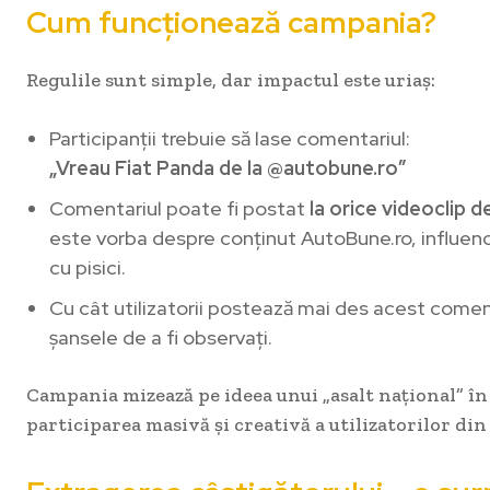
Cum funcționează campania?
Regulile sunt simple, dar impactul este uriaș:
Participanții trebuie să lase comentariul:
„Vreau Fiat Panda de la @autobune.ro”
Comentariul poate fi postat
la orice videoclip d
este vorba despre conținut AutoBune.ro, influencer
cu pisici.
Cu cât utilizatorii postează mai des acest comen
șansele de a fi observați.
Campania mizează pe ideea unui „asalt național” î
participarea masivă și creativă a utilizatorilor din