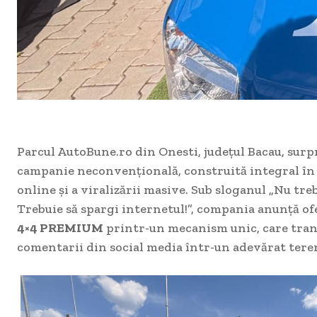
Parcul AutoBune.ro din Onesti, județul Bacau, surp
campanie neconvențională, construită integral în 
online și a viralizării masive. Sub sloganul „Nu tre
Trebuie să spargi internetul!”, compania anunță of
4×4 PREMIUM
printr-un mecanism unic, care tran
comentarii din social media într-un adevărat teren