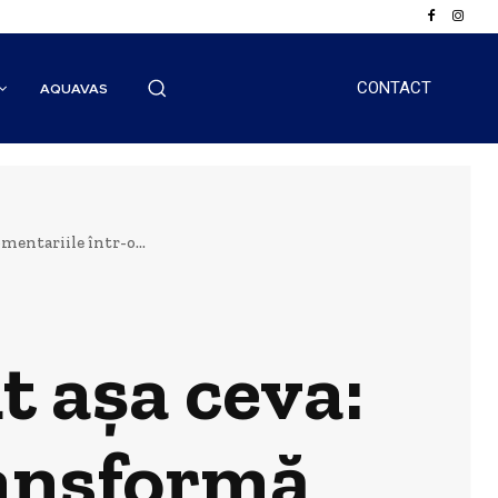
CONTACT
AQUAVAS
entariile într-o...
t așa ceva:
ransformă