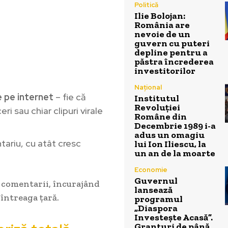
Politică
Ilie Bolojan:
România are
nevoie de un
guvern cu puteri
depline pentru a
păstra încrederea
investitorilor
Național
e pe internet
– fie că
Institutul
Revoluției
i sau chiar clipuri virale
Române din
Decembrie 1989 i-a
adus un omagiu
tariu, cu atât cresc
lui Ion Iliescu, la
un an de la moarte
Economie
Guvernul
n comentarii, încurajând
lansează
 întreaga țară.
programul
„Diaspora
Investește Acasă”.
Granturi de până