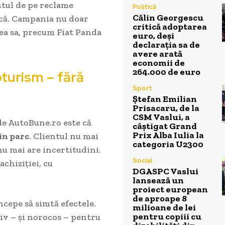
tul de pe reclame
Politică
Călin Georgescu
nică. Campania nu doar
critică adoptarea
ea sa, precum Fiat Panda
euro, deși
declarația sa de
avere arată
economii de
264.000 de euro
turism – fără
Sport
Ștefan Emilian
Prisacaru, de la
CSM Vaslui, a
de AutoBune.ro este că
câștigat Grand
Prix Alba Iulia la
in parc
. Clientul nu mai
categoria U2300
nu mai are incertitudini.
Social
chiziției, cu
DGASPC Vaslui
lansează un
proiect european
de aproape 8
ncepe să simtă efectele.
milioane de lei
pentru copiii cu
tiv – și norocos – pentru