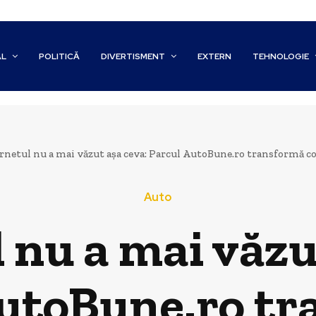
AL
POLITICĂ
DIVERTISMENT
EXTERN
TEHNOLOGIE
rnetul nu a mai văzut așa ceva: Parcul AutoBune.ro transformă com
Auto
 nu a mai văzu
utoBune.ro t