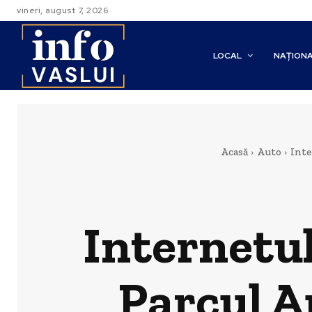
vineri, august 7, 2026
LOCAL
NAȚION
Acasă
Auto
Inte
Internetul
Parcul A