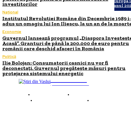
Europa 
investitorilor
anul 20
Național
Institutul Revoluției Române din Decembrie 1989 i
adus un omagiu lui Ion Iliescu, la un an de la moart
Economie
Guvernul lansează programul „Diaspora Investeșt
Acasă”. Granturi de până la 200.000 de euro pentru
românii care deschid afaceri în România
Politică
Ilie Bolojan: Consumatorii casnici nu vor fi
deconectați. Guvernul pregătește măsuri pentru
protejarea sistemului energetic
INFO Vaslui
ȘTIRI DE INTERES
Despre INFO Vaslui
Termeni și condiții
Politică de confidențialitate
Contact
© 2026 INFOVaslui.ro. Toate drepturile rezervate. Site realizat de
Ababei Online.