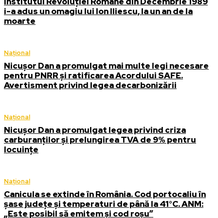
Institutul Revoluției Române din Decembrie 1989
i-a adus un omagiu lui Ion Iliescu, la un an de la
moarte
Național
Nicușor Dan a promulgat mai multe legi necesare
pentru PNRR și ratificarea Acordului SAFE.
Avertisment privind legea decarbonizării
Național
Nicușor Dan a promulgat legea privind criza
carburanților și prelungirea TVA de 9% pentru
locuințe
Național
Canicula se extinde în România. Cod portocaliu în
șase județe și temperaturi de până la 41°C. ANM:
„Este posibil să emitem și cod roșu”