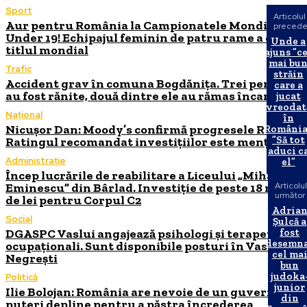
Sport
Articolul
Aur pentru România la Campionatele Mondiale
precede
Under 19! Echipajul feminin de patru rame a cuceri
Unde a
titlul mondial
ajuns ”c
mai bu
Trafic
străin
Accident grav în comuna Bogdănița. Trei persoane
care a
au fost rănite, două dintre ele au rămas încarcerat
jucat
vreodat
Național
în
Nicușor Dan: Moody’s confirmă progresele Românie
România
”Să tot
Ratingul recomandat investițiilor este menținut
aduci c
Administrație
el”
Încep lucrările de reabilitare a Liceului „Mihai
Eminescu” din Bârlad. Investiție de peste 18 milioa
Articolul
următor
de lei pentru Corpul C2
Adria
Social
Șulcă a
DGASPC Vaslui angajează psihologi și terapeuți
fost
desemn
ocupaționali. Sunt disponibile posturi în Vaslui și
cel ma
Negrești
bun
judoka
Politică
junior
Ilie Bolojan: România are nevoie de un guvern cu
din
puteri depline pentru a păstra încrederea