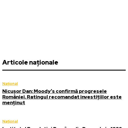
Articole naționale
Național
Nicușor Dan: Moody’s confirmă progresele
României. Ratingul recomandat investițiilor este
menținut
Național