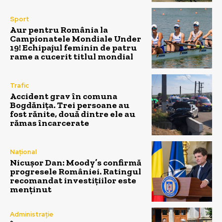
Sport
Aur pentru România la
Campionatele Mondiale Under
19! Echipajul feminin de patru
rame a cucerit titlul mondial
Trafic
Accident grav în comuna
Bogdănița. Trei persoane au
fost rănite, două dintre ele au
rămas încarcerate
Național
Nicușor Dan: Moody’s confirmă
progresele României. Ratingul
recomandat investițiilor este
menținut
Administrație