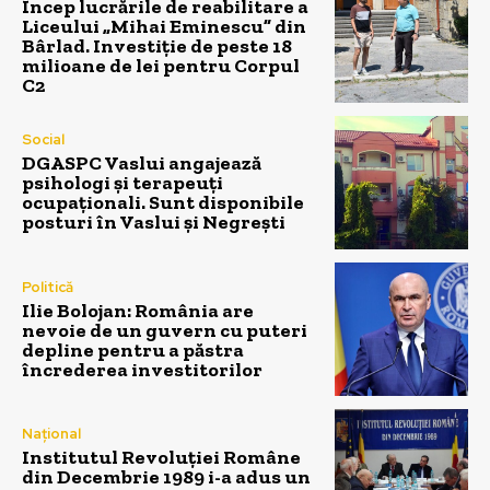
Încep lucrările de reabilitare a
Liceului „Mihai Eminescu” din
Bârlad. Investiție de peste 18
milioane de lei pentru Corpul
C2
Social
DGASPC Vaslui angajează
psihologi și terapeuți
ocupaționali. Sunt disponibile
posturi în Vaslui și Negrești
Politică
Ilie Bolojan: România are
nevoie de un guvern cu puteri
depline pentru a păstra
încrederea investitorilor
Național
Institutul Revoluției Române
din Decembrie 1989 i-a adus un