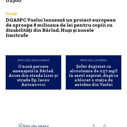
U2300
Social
DGASPC Vaslui lansează un proiect european
de aproape 8 milioane de lei pentru copiii cu
dizabilități din Bârlad, Huși și zonele
limitrofe
Articolul precedent
Articolul următor
O nouă parcare
Șofer depistat cu
amenajată în Bârlad.
alcoolemie de 0,57 mg/l
Acces din strada Lirei și
în aerul expirat, după ce
strada Ep. Iacov
a blocat o stație de
Antonovici
autobuz din Vaslui
INFO Vaslui