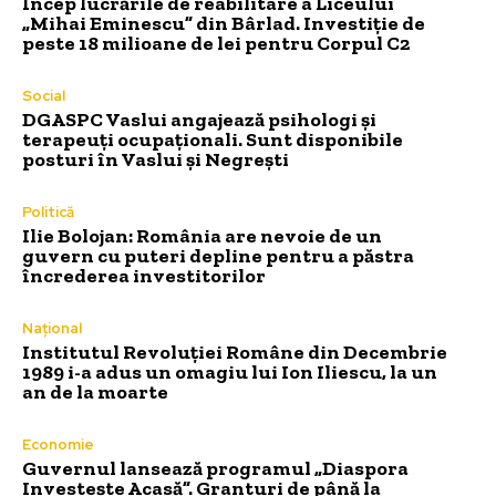
Încep lucrările de reabilitare a Liceului
„Mihai Eminescu” din Bârlad. Investiție de
peste 18 milioane de lei pentru Corpul C2
Social
DGASPC Vaslui angajează psihologi și
terapeuți ocupaționali. Sunt disponibile
posturi în Vaslui și Negrești
Politică
Ilie Bolojan: România are nevoie de un
guvern cu puteri depline pentru a păstra
încrederea investitorilor
Național
Institutul Revoluției Române din Decembrie
1989 i-a adus un omagiu lui Ion Iliescu, la un
an de la moarte
Economie
Guvernul lansează programul „Diaspora
Investește Acasă”. Granturi de până la