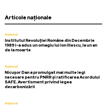
Articole naționale
Național
Institutul Revoluției Române din Decembrie
1989 i-a adus un omagiu lui Ion Iliescu, la un an
de la moarte
Național
Nicușor Dan a promulgat mai multe legi
necesare pentru PNRR și ratificarea Acordului
SAFE. Avertisment privind legea
decarbonizării
Național