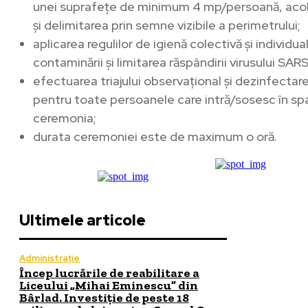
unei suprafețe de minimum 4 mp/persoană, acol
și delimitarea prin semne vizibile a perimetrului;
aplicarea regulilor de igienă colectivă şi individu
contaminării şi limitarea răspândirii virusului SA
efectuarea triajului observațional şi dezinfectare
pentru toate persoanele care intră/sosesc în spa
ceremonia;
durata ceremoniei este de maximum o oră.
Ultimele articole
Administrație
Încep lucrările de reabilitare a
Liceului „Mihai Eminescu” din
Bârlad. Investiție de peste 18