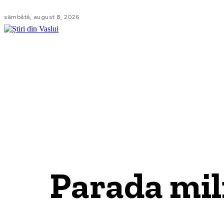
sâmbătă, august 8, 2026
LOCAL
NA
Parada mil