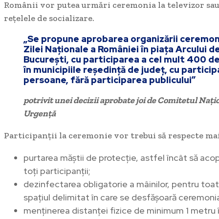
Românii vor putea urmări ceremonia la televizor sau
rețelele de socializare.
„Se propune aprobarea organizării ceremoni
Zilei Naționale a României în piața Arcului d
București, cu participarea a cel mult 400 d
în municipiile reședință de județ, cu partici
persoane, fără participarea publicului”
potrivit unei decizii aprobate joi de Comitetul Nați
Urgență
Participanții la ceremonie vor trebui să respecte mai
purtarea măștii de protecție, astfel încât să acop
toți participanții;
dezinfectarea obligatorie a mâinilor, pentru toa
spațiul delimitat în care se desfășoară ceremoni
menținerea distanței fizice de minimum 1 metru în