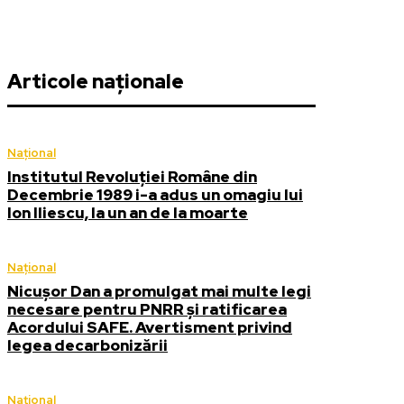
Articole naționale
Național
Institutul Revoluției Române din
Decembrie 1989 i-a adus un omagiu lui
Ion Iliescu, la un an de la moarte
Național
Nicușor Dan a promulgat mai multe legi
necesare pentru PNRR și ratificarea
Acordului SAFE. Avertisment privind
legea decarbonizării
Național