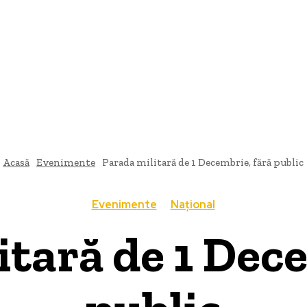
ȚIONAL
POLITICĂ
DIVERTISMENT
EXTERN
TEHNOLOG
Acasă
Evenimente
Parada militară de 1 Decembrie, fără public
Evenimente
Național
itară de 1 Dece