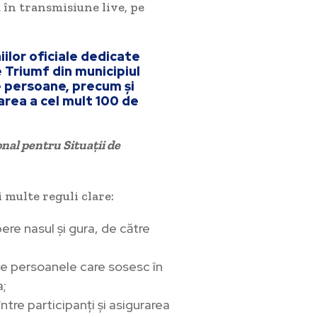
 în transmisiune live, pe
ilor oficiale dedicate
e Triumf din municipiul
e persoane, precum și
parea a cel mult 100 de
onal pentru Situații de
 multe reguli clare:
ere nasul şi gura, de către
te persoanele care sosesc în
a;
tre participanți şi asigurarea