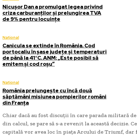
Nicușor Dan a promulgat legea privind
criza carburanților și prelungirea TVA
de 9% pentru locuințe
Național
Canicula se extinde în România. Cod
portocaliu în șase județe și temperaturi
de până la 41°C. ANM: „Este posibil să
emitem și cod roșu”
Național
România prelungește cu încă două
săptămâni misiunea pompierilor români
din Franța
Chiar dacă au fost discuții în care parada militară d
din calcul, se pare să s-a revenit la această decizie. C
capitală vor avea loc în piața Arcului de Triumf, dar 