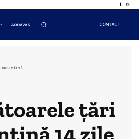
CONTACT
AQUAVAS
 carantină...
toarele țări
ntină 14 zile