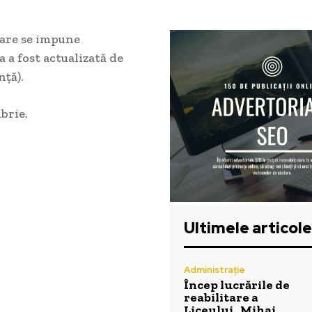
care se impune
a fost actualizată de
ță).
brie.
Ultimele articole
Administrație
Încep lucrările de
reabilitare a
Liceului „Mihai