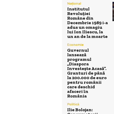
Național
Institutul
Revoluției
Române din
Decembrie 1989 i-a
adus un omagiu
lui Ion Iliescu, la
un an de la moarte
Economie
Guvernul
lansează
programul
„Diaspora
Investește Acasă”.
Granturi de până
la 200.000 de euro
pentru românii
care deschid
afaceri în
România
Politică
Ilie Bolojan: