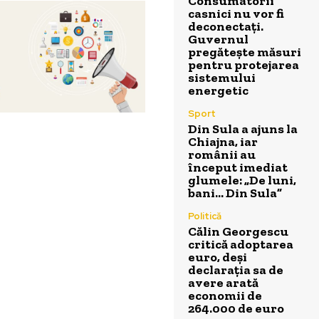
Consumatorii
casnici nu vor fi
deconectați.
Guvernul
pregătește măsuri
pentru protejarea
sistemului
energetic
Sport
Din Sula a ajuns la
Chiajna, iar
românii au
început imediat
glumele: „De luni,
bani… Din Sula”
Politică
Călin Georgescu
critică adoptarea
euro, deși
declarația sa de
avere arată
economii de
264.000 de euro