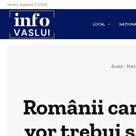
vineri, august 7, 2026
LOCAL
NAȚION
Acasă
Nați
Românii car
vor trebui s