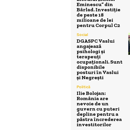
Eminescu” din
Bârlad. Investiție
de peste 18
milioane de lei
pentru Corpul C2
Social
DGASPC Vaslui
angajează
psihologi și
terapeuți
ocupaționali. Sunt
disponibile
posturi în Vaslui
și Negrești
Politică
Ilie Bolojan:
România are
nevoie de un
guvern cu puteri
depline pentru a
păstra încrederea
investitorilor