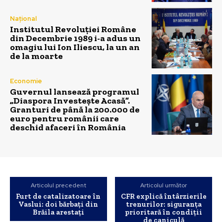
Național
Institutul Revoluției Române
din Decembrie 1989 i-a adus un
omagiu lui Ion Iliescu, la un an
de la moarte
Economie
Guvernul lansează programul
„Diaspora Investește Acasă”.
Granturi de până la 200.000 de
euro pentru românii care
deschid afaceri în România
Articolul precedent
Articolul următor
Furt de catalizatoare în
CFR explică întârzierile
Vaslui: doi bărbați din
trenurilor: siguranța
Brăila arestați
prioritară în condiții
de caniculă