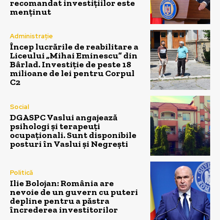
recomandat investițiilor este
menținut
Administrație
Încep lucrările de reabilitare a
Liceului „Mihai Eminescu” din
Bârlad. Investiție de peste 18
milioane de lei pentru Corpul
C2
Social
DGASPC Vaslui angajează
psihologi și terapeuți
ocupaționali. Sunt disponibile
posturi în Vaslui și Negrești
Politică
Ilie Bolojan: România are
nevoie de un guvern cu puteri
depline pentru a păstra
încrederea investitorilor