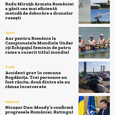
Radu Miruță: Armata României
a găsit cea mai eficientă
metodă de doborâre a dronelor
rusești
Sport
Aur pentru România la
Campionatele Mondiale Under
19! Echipajul feminin de patru
rame a cucerit titlul mondial
Trafic
Accident grav în comuna
Bogdănița. Trei persoane au
fost rănite, două dintre ele au
rămas încarcerate
Național
Nicușor Dan: Moody’s confirmă
progresele României. Ratingul