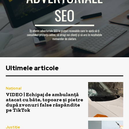
Ultimele articole
Național
VIDEO | Echipaj de ambulanță
atacat cu bâte, topoare și pietre
după zvonuri false răspândite
pe TikTok
Justiție