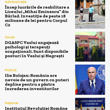
Administrație
Încep lucrările de reabilitare a
Liceului „Mihai Eminescu” din
Bârlad. Investiție de peste 18
milioane de lei pentru Corpul
C2
Social
DGASPC Vaslui angajează
psihologi și terapeuți
ocupaționali. Sunt disponibile
posturi în Vaslui și Negrești
Politică
Ilie Bolojan: România are
nevoie de un guvern cu puteri
depline pentru a păstra
încrederea investitorilor
Național
Institutul Revoluției Române