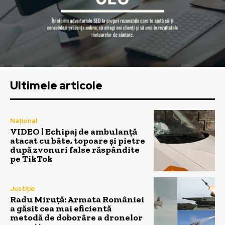
Ultimele articole
Național
VIDEO | Echipaj de ambulanță
atacat cu bâte, topoare și pietre
după zvonuri false răspândite
pe TikTok
Justiție
Radu Miruță: Armata României
a găsit cea mai eficientă
metodă de doborâre a dronelor