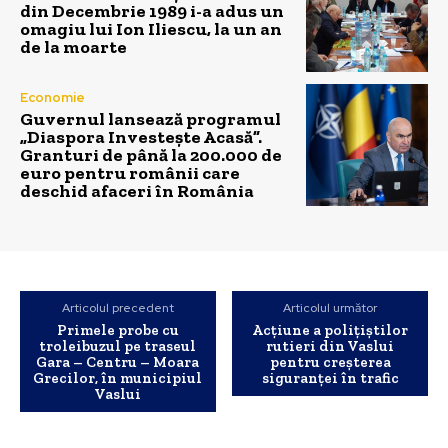
din Decembrie 1989 i-a adus un
omagiu lui Ion Iliescu, la un an
de la moarte
Economie
Guvernul lansează programul
„Diaspora Investește Acasă”.
Granturi de până la 200.000 de
euro pentru românii care
deschid afaceri în România
Articolul precedent
Articolul următor
Primele probe cu
Acțiune a polițiștilor
troleibuzul pe traseul
rutieri din Vaslui
Gara – Centru – Moara
pentru creșterea
Grecilor, în municipiul
siguranței în trafic
Vaslui