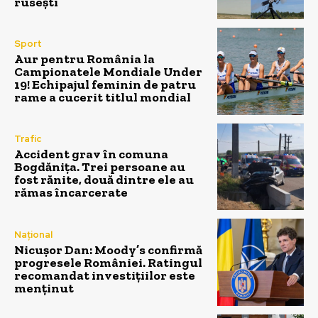
rusești
Sport
Aur pentru România la
Campionatele Mondiale Under
19! Echipajul feminin de patru
rame a cucerit titlul mondial
Trafic
Accident grav în comuna
Bogdănița. Trei persoane au
fost rănite, două dintre ele au
rămas încarcerate
Național
Nicușor Dan: Moody’s confirmă
progresele României. Ratingul
recomandat investițiilor este
menținut