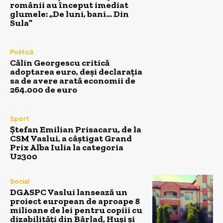
românii au început imediat
glumele: „De luni, bani… Din
Sula”
Politică
Călin Georgescu critică
adoptarea euro, deși declarația
sa de avere arată economii de
264.000 de euro
Sport
Ștefan Emilian Prisacaru, de la
CSM Vaslui, a câștigat Grand
Prix Alba Iulia la categoria
U2300
Social
DGASPC Vaslui lansează un
proiect european de aproape 8
milioane de lei pentru copiii cu
dizabilități din Bârlad, Huși și