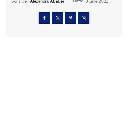
Data:
Scris de:
Alexandru Ababei
3 iunie 2022