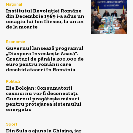
Național
Institutul Revoluției Române
din Decembrie 1989 i-a adus un
omagiu lui Ion Iliescu, la un an
de la moarte
Economie
Guvernul lansează programul
„Diaspora Investește Acasă”.
Granturi de până la 200.000 de
euro pentru românii care
deschid afaceri în România
Politică
Ilie Bolojan: Consumatorii
casnici nu vor fi deconectați.
Guvernul pregătește măsuri
pentru protejarea sistemului
energetic
Sport
Din Sula a ajuns la Chiajna, iar