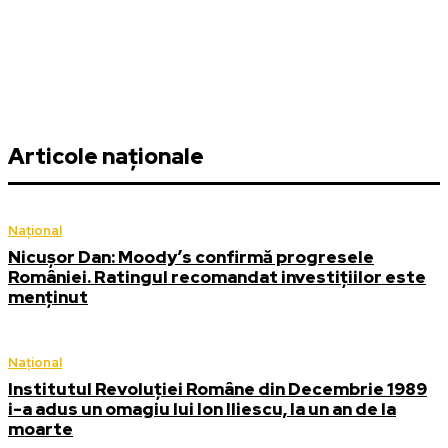
Articole naționale
Național
Nicușor Dan: Moody’s confirmă progresele
României. Ratingul recomandat investițiilor este
menținut
Național
Institutul Revoluției Române din Decembrie 1989
i-a adus un omagiu lui Ion Iliescu, la un an de la
moarte