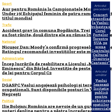
Sport
Articolul
Aur pentru România la Campionatele Mondiale
precedent
Under 19! Echipajul feminin de patru rame a cuceri
Concert
titlul mondial
extraordina
la Vaslui:
Trafic
Orchestra și
Accident grav în comuna Bogdănița. Trei persoane
Corul
au fost rănite, două dintre ele au rămas încarcerat
Forțelor
Terestre
Național
SUA, pe
Nicușor Dan: Moody’s confirmă progresele Românie
scena
Centrului
Ratingul recomandat investițiilor este menținut
Cultural
Administrație
„Dimitrie
Cantemir”
Încep lucrările de reabilitare a Liceului „Mihai
Eminescu” din Bârlad. Investiție de peste 18 milioa
Articolul
de lei pentru Corpul C2
următor
Social
Vaslui
DGASPC Vaslui angajează psihologi și terapeuți
lansează
licitație
ocupaționali. Sunt disponibile posturi în Vaslui și
publică
Negrești
pentru
închirierea
Politică
spațiilor
Ilie Bolojan: România are nevoie de un guvern cu
comerciale!
puteri depline pentru a păstra încrederea