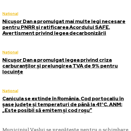
Național
Nicușor Dan a promulgat mai multe legi necesare
pentru PNRR și ratificarea Acordului SAFE.
Avertisment privind legea decarbonizării
Național
Nicușor Dan a promulgat legea privind criza
carburanților și prelungirea TVA de 9% pentru
locuințe
Național
Canicula se extinde în România. Cod portocaliu în
șase județe și temperaturi de până la 41°C. ANM:
„Este posibil să emitem și cod roșu”
Municipiul Vaslui se pregătește pentru o schimbare