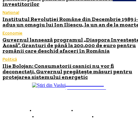
investitorilor
Național
Institutul Revoluției Române din Decembrie 1989 i
adus un omagiu lui Ion Iliescu, la un an de la moart
Economie
Guvernul lansează programul „Diaspora Investeșt
Acasă”. Granturi de până la 200.000 de euro pentru
românii care deschid afaceri în România
Politică
Ilie Bolojan: Consumatorii casnici nu vor fi
deconectați. Guvernul pregătește măsuri pentru
protejarea sistemului energetic
INFO Vaslui
ȘTIRI DE INTERES
Despre INFO Vaslui
Termeni și condiții
Politică de confidențialitate
Contact
© 2026 INFOVaslui.ro. Toate drepturile rezervate. Site realizat de
Ababei Online.