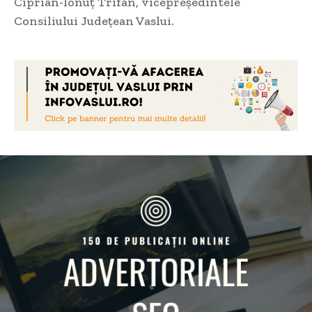
Ciprian-Ionuț Trifan, vicepreședintele
Consiliului Județean Vaslui.