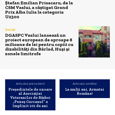
Ștefan Emilian Prisacaru, de la
CSM Vaslui, a câștigat Grand
Prix Alba Iulia la categoria
U2300
Social
DGASPC Vaslui lansează un
proiect european de aproape 8
milioane de lei pentru copiii cu
dizabilități din Bârlad, Huși și
zonele limitrofe
Articolul precedent
Articolul următor
Președintele de onoare
La mulți ani, Armatei
al Asociației
Române!
Veteranilor de Război
„Peneș Curcanul” a
împlinit 101 de ani