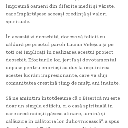
împreună oameni din diferite medii și vârste,
care împărtășesc aceeași credință și valori
spirituale.
În această zi deosebită, doresc să felicit cu
căldură pe preotul paroh Lucian Veleșcu și pe
toți cei implicați în realizarea acestui proiect
deosebit. Eforturile lor, jertfa și devotamentul
depuse pentru enoriași au dus la împlinirea
acestei lucrări impresionante, care va sluji
comunitatea creștină timp de mulți ani înainte.
Să ne amintim întotdeauna că o Biserică nu este
doar un simplu edificiu, ci o casă spirituală în
care credincioșii găsesc alinare, lumină și
călăuzire în călătoria lor duhovnicească”, a spus