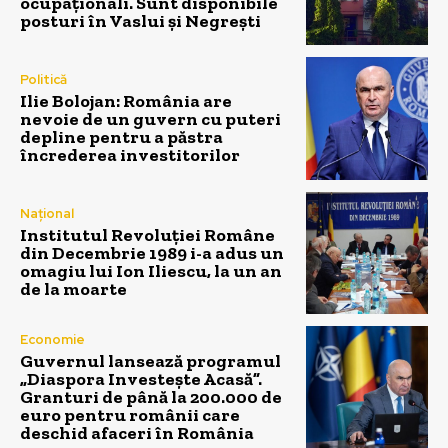
ocupaționali. Sunt disponibile
posturi în Vaslui și Negrești
Politică
Ilie Bolojan: România are
nevoie de un guvern cu puteri
depline pentru a păstra
încrederea investitorilor
Național
Institutul Revoluției Române
din Decembrie 1989 i-a adus un
omagiu lui Ion Iliescu, la un an
de la moarte
Economie
Guvernul lansează programul
„Diaspora Investește Acasă”.
Granturi de până la 200.000 de
euro pentru românii care
deschid afaceri în România