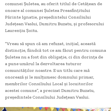
comunei Șuletea, au oferit titlul de Cetățean de
onoare al comunei Șuletea Preasfințitului
Părinte Ignatie, președintelui Consiliului
Județean Vaslui, Dumitru Buzatu, și profesorului
Laurențiu Șoitu.
”Vreau să spun că am refuzat, inițial, această
distincție, fiindcă tot ce am făcut pentru comuna
Șuletea nu a fost din obligație, ci din dorința de
a pune umărul la dezvoltarea tuturor
comunităților noastre. E un titlu care mă
onorează și le mulțumesc domnului primar,
membrilor Consiliului Local și locuitorilor
acestei comune”, a precizat Dumitru Buzatu,
președintele Consiliului Județean Vaslui.