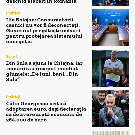
deschid afaceri în România
Politică
Ilie Bolojan: Consumatorii
casnici nu vor fi deconectați.
Guvernul pregătește măsuri
pentru protejarea sistemului
energetic
Sport
Din Sula a ajuns la Chiajna, iar
românii au început imediat
glumele: „De luni, bani… Din
Sula”
Politică
Călin Georgescu critică
adoptarea euro, deși declarația
sa de avere arată economii de
264.000 de euro