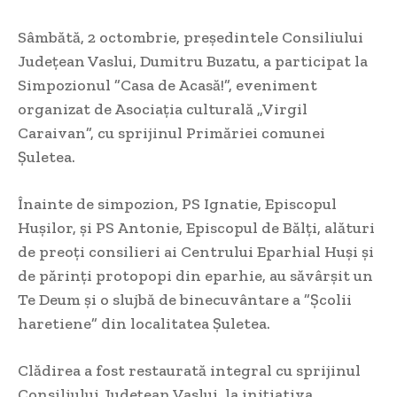
Sâmbătă, 2 octombrie, președintele Consiliului
Județean Vaslui, Dumitru Buzatu, a participat la
Simpozionul ”Casa de Acasă!”, eveniment
organizat de Asociația culturală „Virgil
Caraivan”, cu sprijinul Primăriei comunei
Șuletea.
Înainte de simpozion, PS Ignatie, Episcopul
Hușilor, și PS Antonie, Episcopul de Bălți, alături
de preoți consilieri ai Centrului Eparhial Huși și
de părinți protopopi din eparhie, au săvârșit un
Te Deum și o slujbă de binecuvântare a ”Școlii
haretiene” din localitatea Șuletea.
Clădirea a fost restaurată integral cu sprijinul
Consiliului Județean Vaslui, la inițiativa