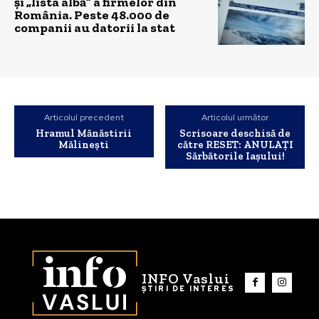
și „lista albă” a firmelor din
România. Peste 48.000 de
companii au datorii la stat
Articolul precedent
Articolul următor
Hramul Mănăstirii
Scrisoare deschisă de
Mălinești
către RESET: ANULAȚI
Sărbătorile Iașului!
INFO Vaslui
ȘTIRI DE INTERES