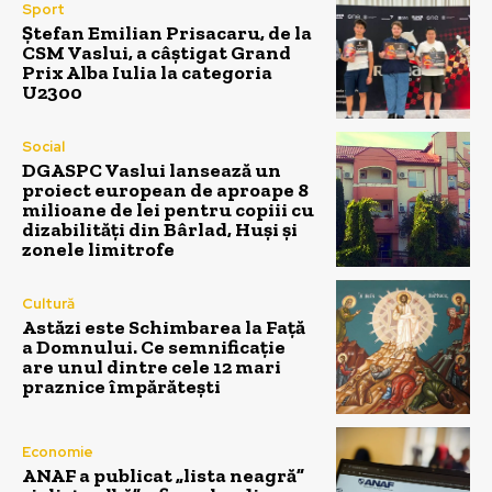
Sport
Ștefan Emilian Prisacaru, de la
CSM Vaslui, a câștigat Grand
Prix Alba Iulia la categoria
U2300
Social
DGASPC Vaslui lansează un
proiect european de aproape 8
milioane de lei pentru copiii cu
dizabilități din Bârlad, Huși și
zonele limitrofe
Cultură
Astăzi este Schimbarea la Față
a Domnului. Ce semnificație
are unul dintre cele 12 mari
praznice împărătești
Economie
ANAF a publicat „lista neagră”