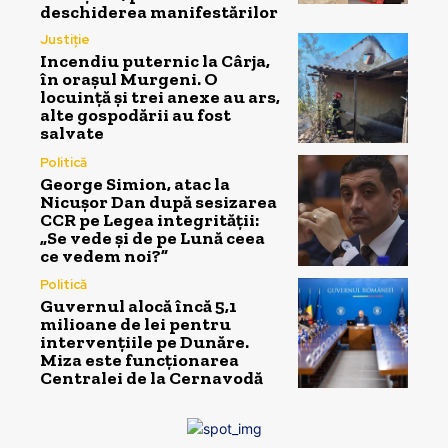
deschiderea manifestărilor
Justiție
Incendiu puternic la Cârja,
în orașul Murgeni. O
locuință și trei anexe au ars,
alte gospodării au fost
salvate
Politică
George Simion, atac la
Nicușor Dan după sesizarea
CCR pe Legea integrității:
„Se vede și de pe Lună ceea
ce vedem noi?”
Politică
Guvernul alocă încă 5,1
milioane de lei pentru
intervențiile pe Dunăre.
Miza este funcționarea
Centralei de la Cernavodă