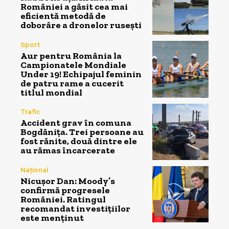
României a găsit cea mai
eficientă metodă de
doborâre a dronelor rusești
Sport
Aur pentru România la
Campionatele Mondiale
Under 19! Echipajul feminin
de patru rame a cucerit
titlul mondial
Trafic
Accident grav în comuna
Bogdănița. Trei persoane au
fost rănite, două dintre ele
au rămas încarcerate
Național
Nicușor Dan: Moody’s
confirmă progresele
României. Ratingul
recomandat investițiilor
este menținut