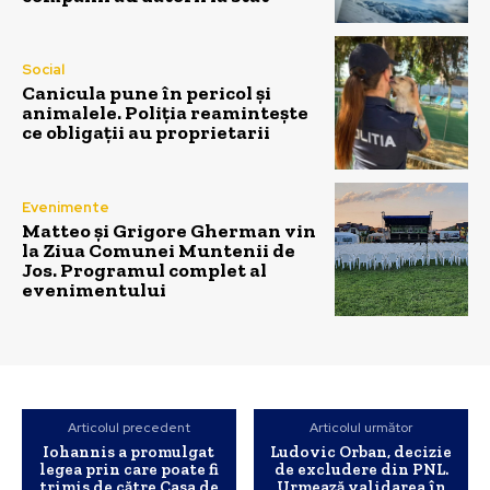
Social
Canicula pune în pericol și
animalele. Poliția reamintește
ce obligații au proprietarii
Evenimente
Matteo și Grigore Gherman vin
la Ziua Comunei Muntenii de
Jos. Programul complet al
evenimentului
Articolul precedent
Articolul următor
Iohannis a promulgat
Ludovic Orban, decizie
legea prin care poate fi
de excludere din PNL.
trimis de către Casa de
Urmează validarea în