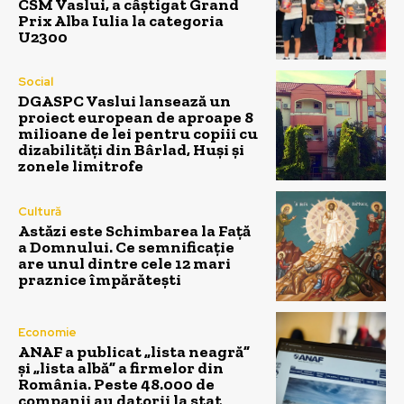
CSM Vaslui, a câștigat Grand
Prix Alba Iulia la categoria
U2300
Social
DGASPC Vaslui lansează un
proiect european de aproape 8
milioane de lei pentru copiii cu
dizabilități din Bârlad, Huși și
zonele limitrofe
Cultură
Astăzi este Schimbarea la Față
a Domnului. Ce semnificație
are unul dintre cele 12 mari
praznice împărătești
Economie
ANAF a publicat „lista neagră”
și „lista albă” a firmelor din
România. Peste 48.000 de
companii au datorii la stat