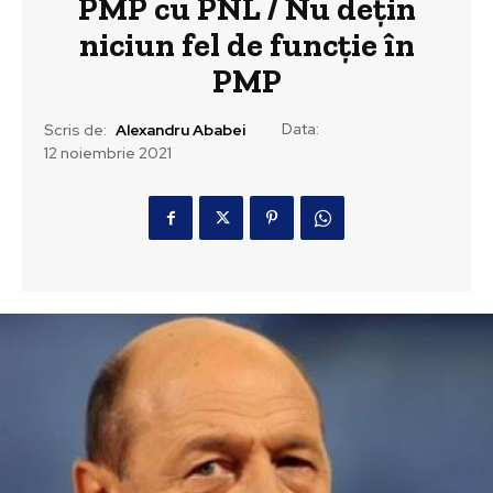
PMP cu PNL / Nu deţin
niciun fel de funcţie în
PMP
Data:
Scris de:
Alexandru Ababei
12 noiembrie 2021