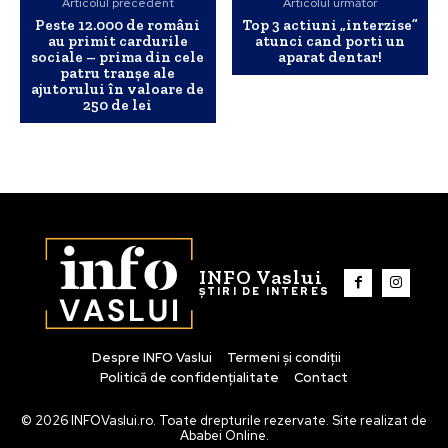
Articolul precedent
Articolul următor
Peste 12.000 de români
Top 3 actiuni „interzise”
au primit cardurile
atunci cand porti un
sociale – prima din cele
aparat dentar!
patru tranșe ale
ajutorului în valoare de
250 de lei
INFO Vaslui
ȘTIRI DE INTERES
Despre INFO Vaslui
Termeni și condiții
Politică de confidențialitate
Contact
© 2026 INFOVaslui.ro. Toate drepturile rezervate. Site realizat de
Ababei Online.