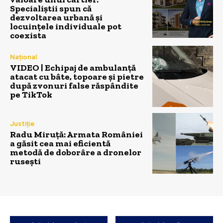
Specialiștii spun că
dezvoltarea urbană și
locuințele individuale pot
coexista
Național
VIDEO | Echipaj de ambulanță
atacat cu bâte, topoare și pietre
după zvonuri false răspândite
pe TikTok
Justiție
Radu Miruță: Armata României
a găsit cea mai eficientă
metodă de doborâre a dronelor
rusești