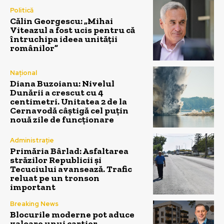
Politică
Călin Georgescu: „Mihai
Viteazul a fost ucis pentru că
întruchipa ideea unității
românilor”
Național
Diana Buzoianu: Nivelul
Dunării a crescut cu 4
centimetri. Unitatea 2 de la
Cernavodă câștigă cel puțin
nouă zile de funcționare
Administrație
Primăria Bârlad: Asfaltarea
străzilor Republicii și
Tecuciului avansează. Trafic
reluat pe un tronson
important
Breaking News
Blocurile moderne pot aduce
valoare unui cartier.