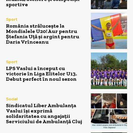
sportive
Sport
România strălucește la
Mondialele U20! Aur pentru
Ștefania Uță și argint pentru
Daria Vrînceanu
Sport
LPS Vaslui a început cu
victorie în Liga Elitelor U13.
Debut perfect în noul sezon
Social
Sindicatul Liber Ambulanța
Vaslui își exprimă
solidaritatea cu angajații
Serviciului de Ambulanță Cluj