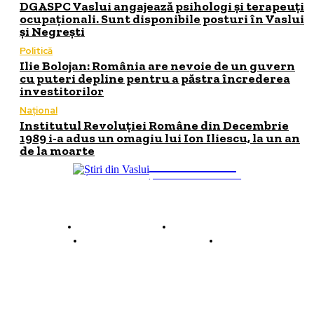
DGASPC Vaslui angajează psihologi și terapeuți
ocupaționali. Sunt disponibile posturi în Vaslui
și Negrești
Politică
Ilie Bolojan: România are nevoie de un guvern
cu puteri depline pentru a păstra încrederea
investitorilor
Național
Institutul Revoluției Române din Decembrie
1989 i-a adus un omagiu lui Ion Iliescu, la un an
de la moarte
INFO Vaslui
ȘTIRI DE INTERES
Despre INFO Vaslui
Termeni și condiții
Politică de confidențialitate
Contact
© 2026 INFOVaslui.ro. Toate drepturile rezervate. Site realizat de
Ababei Online.