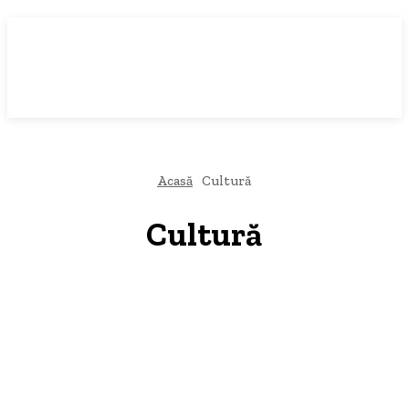
Acasă
Cultură
Cultură
Administrație
Agricultură
AQUAVAS
Auto
Breaking News