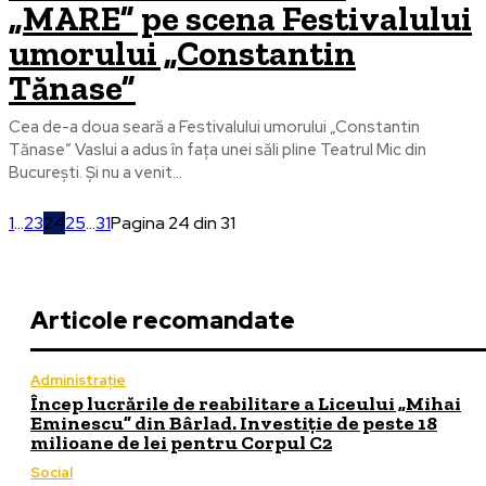
„MARE” pe scena Festivalului
umorului „Constantin
Tănase”
Cea de-a doua seară a Festivalului umorului „Constantin
Tănase” Vaslui a adus în fața unei săli pline Teatrul Mic din
București. Și nu a venit...
1
...
23
24
25
...
31
Pagina 24 din 31
Articole recomandate
Administrație
Încep lucrările de reabilitare a Liceului „Mihai
Eminescu” din Bârlad. Investiție de peste 18
milioane de lei pentru Corpul C2
Social