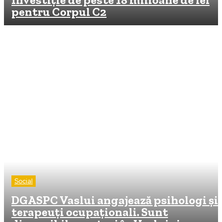
pentru Corpul C2
Social
DGASPC Vaslui angajează psihologi și
terapeuți ocupaționali. Sunt