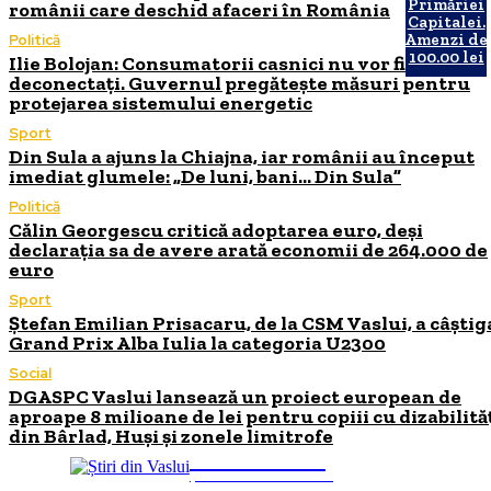
Primăriei
românii care deschid afaceri în România
Capitalei.
Amenzi de
Politică
100.00 lei
Ilie Bolojan: Consumatorii casnici nu vor fi
deconectați. Guvernul pregătește măsuri pentru
protejarea sistemului energetic
Sport
Din Sula a ajuns la Chiajna, iar românii au început
imediat glumele: „De luni, bani… Din Sula”
Politică
Călin Georgescu critică adoptarea euro, deși
declarația sa de avere arată economii de 264.000 de
euro
Sport
Ștefan Emilian Prisacaru, de la CSM Vaslui, a câștig
Grand Prix Alba Iulia la categoria U2300
Social
DGASPC Vaslui lansează un proiect european de
aproape 8 milioane de lei pentru copiii cu dizabilită
din Bârlad, Huși și zonele limitrofe
INFO Vaslui
ȘTIRI DE INTERES