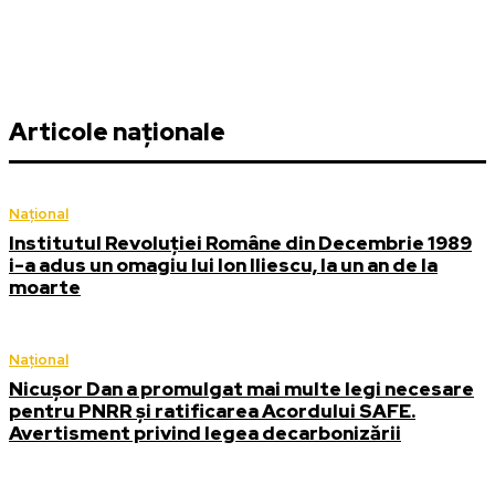
Articole naționale
Național
Institutul Revoluției Române din Decembrie 1989
i-a adus un omagiu lui Ion Iliescu, la un an de la
moarte
Național
Nicușor Dan a promulgat mai multe legi necesare
pentru PNRR și ratificarea Acordului SAFE.
Avertisment privind legea decarbonizării