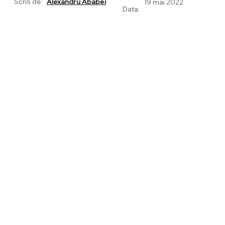
Scris de:
Alexandru Ababei
19 mai 2022
Data: