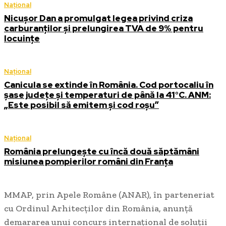
Național
Nicușor Dan a promulgat legea privind criza
carburanților și prelungirea TVA de 9% pentru
locuințe
Național
Canicula se extinde în România. Cod portocaliu în
șase județe și temperaturi de până la 41°C. ANM:
„Este posibil să emitem și cod roșu”
Național
România prelungește cu încă două săptămâni
misiunea pompierilor români din Franța
MMAP, prin Apele Române (ANAR), în parteneriat
cu Ordinul Arhitecților din România, anunță
demararea unui concurs internațional de soluții