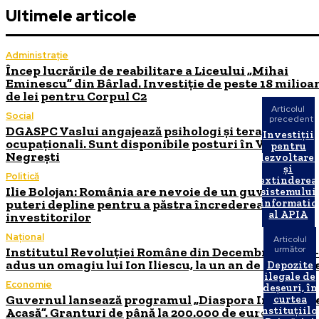
Ultimele articole
Administrație
Încep lucrările de reabilitare a Liceului „Mihai
Eminescu” din Bârlad. Investiție de peste 18 milioa
de lei pentru Corpul C2
Articolul
Social
precedent
DGASPC Vaslui angajează psihologi și terapeuți
Investiții
ocupaționali. Sunt disponibile posturi în Vaslui și
pentru
Negrești
dezvoltare
și
Politică
extinderea
Ilie Bolojan: România are nevoie de un guvern cu
sistemului
puteri depline pentru a păstra încrederea
informatic
al APIA
investitorilor
Național
Articolul
următor
Institutul Revoluției Române din Decembrie 1989 i
adus un omagiu lui Ion Iliescu, la un an de la moart
Depozite
ilegale de
Economie
deșeuri, în
Guvernul lansează programul „Diaspora Investeșt
curtea
instituțiilo
Acasă”. Granturi de până la 200.000 de euro pentru