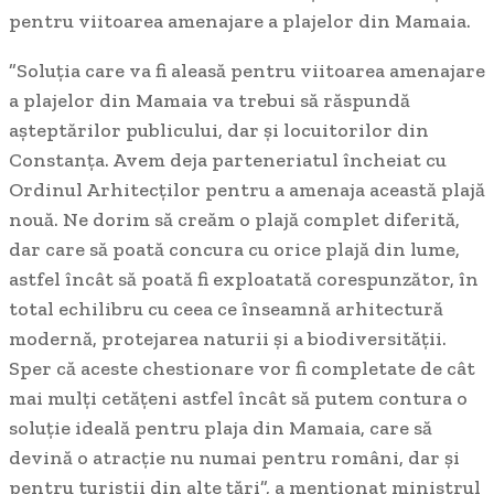
pentru viitoarea amenajare a plajelor din Mamaia.
”Soluția care va fi aleasă pentru viitoarea amenajare
a plajelor din Mamaia va trebui să răspundă
așteptărilor publicului, dar și locuitorilor din
Constanța. Avem deja parteneriatul încheiat cu
Ordinul Arhitecţilor pentru a amenaja această plajă
nouă. Ne dorim să creăm o plajă complet diferită,
dar care să poată concura cu orice plajă din lume,
astfel încât să poată fi exploatată corespunzător, în
total echilibru cu ceea ce înseamnă arhitectură
modernă, protejarea naturii și a biodiversității.
Sper că aceste chestionare vor fi completate de cât
mai mulți cetățeni astfel încât să putem contura o
soluție ideală pentru plaja din Mamaia, care să
devină o atracție nu numai pentru români, dar și
pentru turiștii din alte țări”, a menționat ministrul