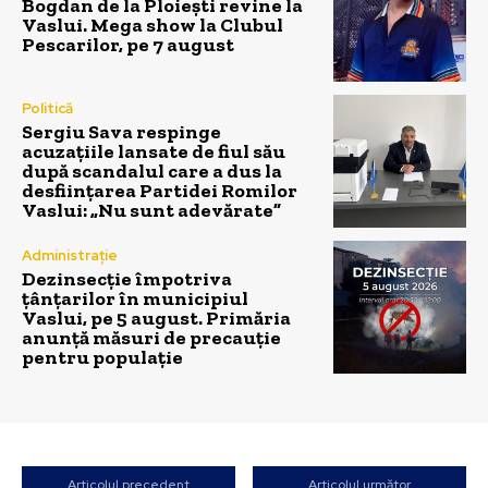
Bogdan de la Ploiești revine la
Vaslui. Mega show la Clubul
Pescarilor, pe 7 august
Politică
Sergiu Sava respinge
acuzațiile lansate de fiul său
după scandalul care a dus la
desființarea Partidei Romilor
Vaslui: „Nu sunt adevărate”
Administrație
Dezinsecție împotriva
țânțarilor în municipiul
Vaslui, pe 5 august. Primăria
anunță măsuri de precauție
pentru populație
Articolul precedent
Articolul următor