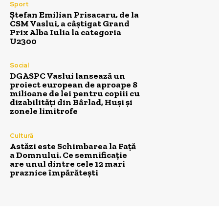
Sport
Ștefan Emilian Prisacaru, de la
CSM Vaslui, a câștigat Grand
Prix Alba Iulia la categoria
U2300
Social
DGASPC Vaslui lansează un
proiect european de aproape 8
milioane de lei pentru copiii cu
dizabilități din Bârlad, Huși și
zonele limitrofe
Cultură
Astăzi este Schimbarea la Față
a Domnului. Ce semnificație
are unul dintre cele 12 mari
praznice împărătești