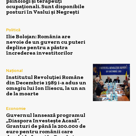
psihologi și terapeuți
ocupaționali. Sunt disponibile
posturi în Vaslui și Negrești
Politică
Ilie Bolojan: România are
nevoie de un guvern cu puteri
depline pentru a păstra
încrederea investitorilor
Național
Institutul Revoluției Române
din Decembrie 1989 i-a adus un
omagiu lui Ion Iliescu, la un an
de la moarte
Economie
Guvernul lansează programul
„Diaspora Investește Acasă”.
Granturi de până la 200.000 de
euro pentru românii care