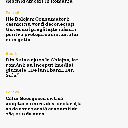
deschid afaceri în România
Politică
Ilie Bolojan: Consumatorii
casnici nu vor fi deconectați.
Guvernul pregătește măsuri
pentru protejarea sistemului
energetic
Sport
Din Sula a ajuns la Chiajna, iar
românii au început imediat
glumele: „De luni, bani… Din
Sula”
Politică
Călin Georgescu critică
adoptarea euro, deși declarația
sa de avere arată economii de
264.000 de euro