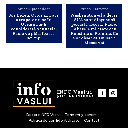
Articolul precedent
Articolul următor
Joe Biden: Orice intrare
Washington-ul a decis:
a trupelor ruse în
SUA sunt dispuse să
Ucraina ar fi
permită accesul Rusiei
considerată o invazie.
la bazele militare din
Rusia va plăti foarte
România și Polonia. Ce
scump
vor observa emisarii
Moscovei
INFO Vaslui
ȘTIRI DE INTERES
Despre INFO Vaslui
Termeni și condiții
Politică de confidențialitate
Contact